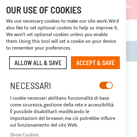
SHIPMENTS WILL BE SUSPENDED FROM 05/08/26 AND WILL
OUR USE OF COOKIES
RESUME ON 27/08/26
We use necessary cookies to make our site work. We'd
DISCOUNTS RESERVED FOR SECTOR OPERATORS
also like to set optional cookies to help us improve it.
CONT
We won't set optional cookies unless you enable
RIGHT OF WITHDRAWAL
within 14 days
them. Using this tool will set a cookie on your device
to remember your preferences.
Search
My B
ALLOW ALL & SAVE
ACCEPT & SAVE
RANIERI
NECESSARI
I cookie necessari abilitano funzionalità di base
INTERNATIONAL
come sicurezza, gestione della rete e accessibilità.
È possibile disabilitarli modificando le
impostazioni del browser, ma ciò potrebbe influire
sul funzionamento del sito Web.
Show Cookies