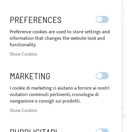
SET
2
ITEMS
PREFERENCES
DE
DIR
Preference cookies are used to store settings and
information that changes the website look and
functionality.
Show Cookies
MARKETING
I cookie di marketing ci aiutano a fornire ai nostri
visitatori contenuti pertinenti, cronologia di
navigazione e consigli sui prodotti.
Console and seat cover for
Roll bar con tendalino per
Show Cookies
RANIERI 4XC
RANIERI INTERNATIONAL 23
SHADOW