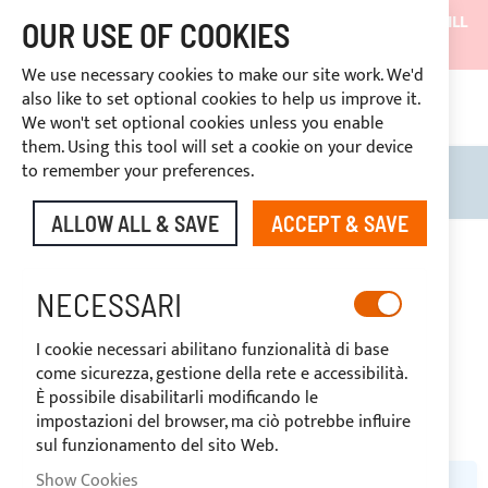
SHIPMENTS WILL BE SUSPENDED FROM 05/08/26 AND WILL
OUR USE OF COOKIES
RESUME ON 27/08/26
We use necessary cookies to make our site work. We'd
DISCOUNTS RESERVED FOR SECTOR OPERATORS
also like to set optional cookies to help us improve it.
CONT
We won't set optional cookies unless you enable
RIGHT OF WITHDRAWAL
within 14 days
them. Using this tool will set a cookie on your device
to remember your preferences.
Search
My B
ALLOW ALL & SAVE
ACCEPT & SAVE
SUNBEAM
NECESSARI
I cookie necessari abilitano funzionalità di base
come sicurezza, gestione della rete e accessibilità.
È possibile disabilitarli modificando le
impostazioni del browser, ma ciò potrebbe influire
sul funzionamento del sito Web.
Show Cookies
WE CAN'T FIND PRODUCTS MATCHING THE SELECTION.