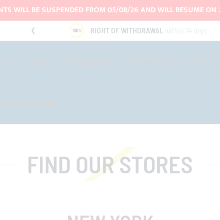
TS WILL BE SUSPENDED FROM 05/08/26 AND WILL RESUME ON 
RIGHT OF WITHDRAWAL
within 14 days
-TOP
COVERS
CUSTOMIZATIONS
OTHER PRODUCTS
OUTLET
CTOR OPERATORS
FIND OUR STORES