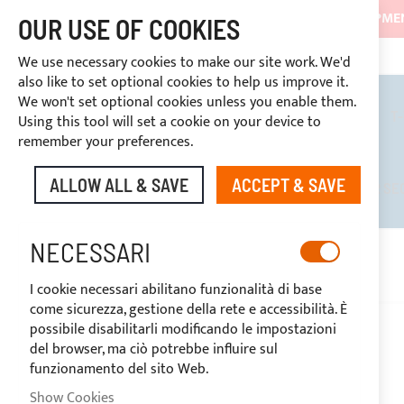
SHIPMEN
OUR USE OF COOKIES
3334669969
DISCOUNTS RESERVED FOR SECTOR OPERATORS
CUSTOM PAYMENT
We use necessary cookies to make our site work. We'd
also like to set optional cookies to help us improve it.
We won't set optional cookies unless you enable them.
BIMINI TOPS
ROLL BARS
T
Using this tool will set a cookie on your device to
remember your preferences.
ALLOW ALL & SAVE
ACCEPT & SAVE
DISCOUNTS RESERVED FOR SE
NECESSARI
I cookie necessari abilitano funzionalità di base
come sicurezza, gestione della rete e accessibilità. È
possibile disabilitarli modificando le impostazioni
del browser, ma ciò potrebbe influire sul
funzionamento del sito Web.
Show Cookies