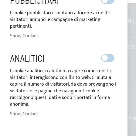
PUBBLICITARI
I cookie pubblicitari ci aiutano a fornire ai nostri
visitatori annunci e campagne di marketing
GENERAL INFORMATION
CUSTOM L
pertinenti.
Contacts
Show Cookies
Who we are
TAILORED
Blog
ANALITICI
Payment methods
I cookie analitici ci aiutano a capire come i nostri
visitatori interagiscono con il sito web. Ci aiuta a
Conditions of sale
capire il numero di visitatori, da dove provengono i
visitatori e le pagine che navigano. I cookie
Privacy Policy
raccolgono questi dati e sono riportati in forma
anonima.
Cookie Policy
Show Cookies
Nettuno Marine Equip