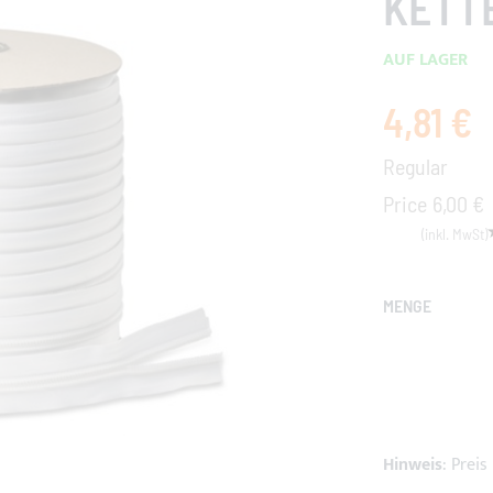
ETTE 
AUF LAGER
4,81 €
Special
Price
Regular
Price
6,00 €
MENGE
Hinweis
: Prei