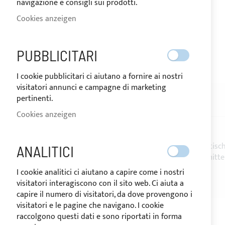
navigazione e consigli sui prodotti.
Cookies anzeigen
VERSAND IN 24 STUNDEN
PUBBLICITARI
Zum
I cookie pubblicitari ci aiutano a fornire ai nostri
Anfang
visitatori annunci e campagne di marketing
der
pertinenti.
Bildgalerie
BESCHREIBUNG
BEWERTUNGEN
1
springen
Cookies anzeigen
YKK
8mm
endlos Reißverschluss
, ideal für nautisc
ANALITICI
Beständig gegen UV-Strahlen und marine Ätzmittel
Meterware verkauft.
I cookie analitici ci aiutano a capire come i nostri
visitatori interagiscono con il sito web. Ci aiuta a
capire il numero di visitatori, da dove provengono i
visitatori e le pagine che navigano. I cookie
raccolgono questi dati e sono riportati in forma