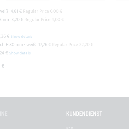
Special
 weiß
4,81 €
Regular Price
6,00 €
Price
Special
e 8mm
3,20 €
Regular Price
4,00 €
Price
7,36 €
Special
sch H.30 mm - weiß
17,76 €
Regular Price
22,20 €
Price
,24 €
 €
INE
KUNDENDIENST
FAQ