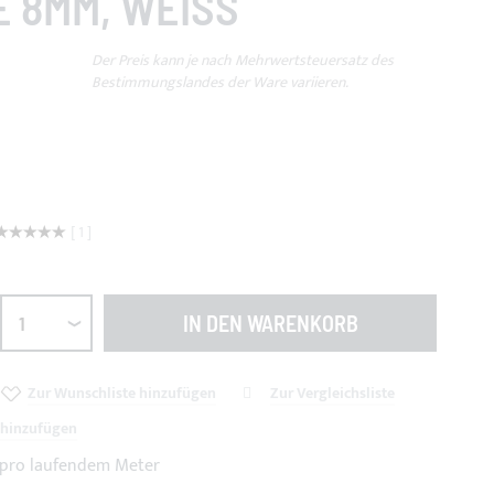
8MM, WEISS
Der Preis kann je nach Mehrwertsteuersatz des
Bestimmungslandes der Ware variieren.
Bewertung:
1
100
100
% of
IN DEN WARENKORB
Zur Wunschliste hinzufügen
Zur Vergleichsliste
hinzufügen
s pro laufendem Meter