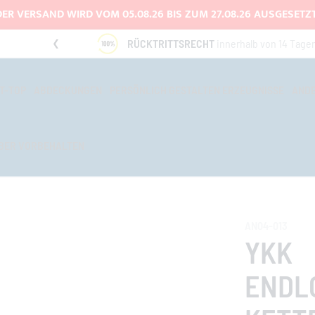
DER VERSAND WIRD VOM 05.08.26 BIS ZUM 27.08.26 AUSGESETZT
UNG
RÜCKTRITTSRECHT
innerhalb von 14 Tage
T-TOP
ABDECKUNGEN
PERSÖNLICH GESTALTEN ERZEUGNISSE
AND
BER VORBEHALTEN
AN04-013
YKK
ENDLO