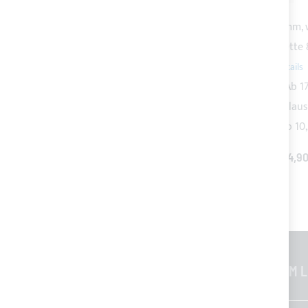
Dieser Artikel:
YKK Endlosreißverschluss, Kette 8mm,
Weißer Schieber für YKK Endlosreißverschluss, Kett
Polypropylenband für Spanner
Ab
1,53 €
YKK teilbares Reißverschluss, Kette 10mm, weiß
Ab
1
Packung mit 5 Metern Klettverschluss Hacken + Flau
YKK teilbares Reißverschluss, Kette 8mm, weiß
Ab
10
ALLES IN DEN WARENKORB
TOTAL PRICE
54,90
ALLGEMEINE INFORMATIONEN
CUSTOM L
Kontakte