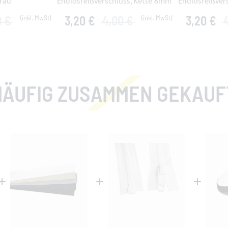
rau
Endlosreißverschluss, Kette 8mm
Endlosreißver
0 €
3,20 €
4,00 €
3,20 €
HÄUFIG ZUSAMMEN GEKAUF