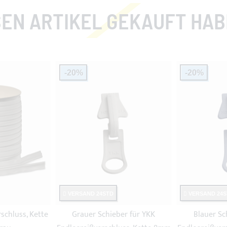
EN ARTIKEL GEKAUFT HABEN
-20%
-20%
VERSAND 24STD
VERSAND 24S
schluss, Kette
Grauer Schieber für YKK
Blauer Sc