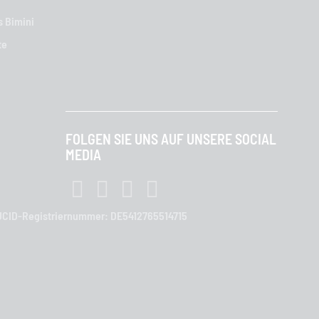
s Bimini
te
FOLGEN SIE UNS AUF UNSERE SOCIAL
MEDIA
| LUCID-Registriernummer: DE5412765514715