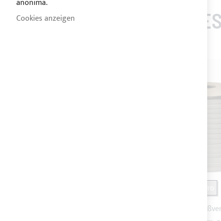
anonima.
KUNDEN, DIE DIES
Cookies anzeigen
-20%
-20%
VERSAND 24STD
VERSAND 24STD
YKK teilbares Reißverschluss,
YKK Endlosreißver