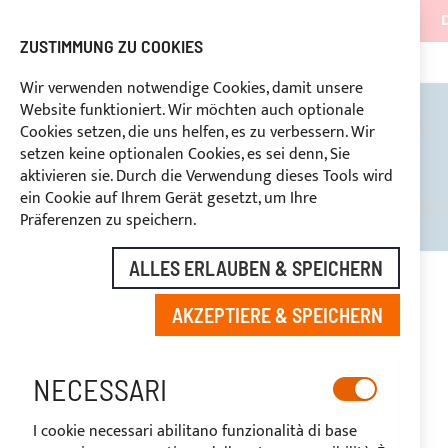
ZUSTIMMUNG ZU COOKIES
NG
+39 3334669969
RABATTE FÜR BRANCHENBETREIBER VORBEHALTEN
BENUTZERDEFINIERTE ZAHL
Wir verwenden notwendige Cookies, damit unsere
Website funktioniert. Wir möchten auch optionale
BIMINI TOPS
ÜBERROLLBÜGEL
Cookies setzen, die uns helfen, es zu verbessern. Wir
setzen keine optionalen Cookies, es sei denn, Sie
aktivieren sie. Durch die Verwendung dieses Tools wird
ein Cookie auf Ihrem Gerät gesetzt, um Ihre
RABATTE FÜR BRANCHENBETREI
Präferenzen zu speichern.
ALLES ERLAUBEN & SPEICHERN
STARTSEITE
YKK ENDLOSREISSVERSCHLUSS, KETTE 8MM, WEISS
AKZEPTIERE & SPEICHERN
Zum
Ende
-20%
der
NECESSARI
Bildgalerie
springen
I cookie necessari abilitano funzionalità di base