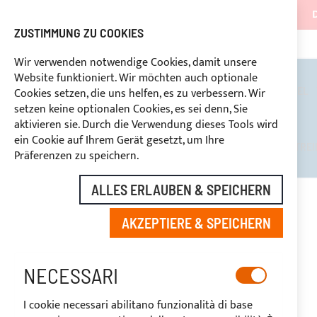
ZUSTIMMUNG ZU COOKIES
KONTINUIERLICHE UNTERSTÜTZUNG
+39 
RABATTE FÜR BRANCHENBETREIBER VORBEHALTEN
Wir verwenden notwendige Cookies, damit unsere
Website funktioniert. Wir möchten auch optionale
BIMINI TOPS
ÜBERROLLBÜGEL
Cookies setzen, die uns helfen, es zu verbessern. Wir
setzen keine optionalen Cookies, es sei denn, Sie
aktivieren sie. Durch die Verwendung dieses Tools wird
ein Cookie auf Ihrem Gerät gesetzt, um Ihre
RABATTE FÜR BRANCHENBETREI
Präferenzen zu speichern.
ALLES ERLAUBEN & SPEICHERN
STARTSEITE
YKK TEILBARES REISSVERSCHLUSS, KETTE 8MM, WEISS
AKZEPTIERE & SPEICHERN
Zum
Ende
-20%
der
NECESSARI
Bildgalerie
springen
I cookie necessari abilitano funzionalità di base