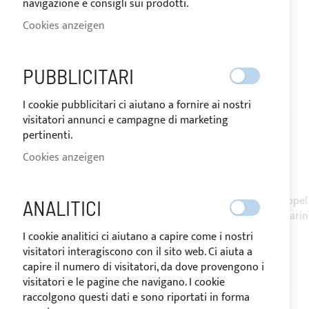
navigazione e consigli sui prodotti.
Cookies anzeigen
VERSAND IN 24 STUNDEN
PUBBLICITARI
Zum
I cookie pubblicitari ci aiutano a fornire ai nostri
Anfang
visitatori annunci e campagne di marketing
der
pertinenti.
Bildgalerie
BESCHREIBUNG
BEWERTUNGEN
1
springen
Cookies anzeigen
Teilbares
Reißverschluss YKK
, Schieber mit Doppel
ANALITICI
Widerstandfähig gegen die UV Strahlen und Marin
In verschiedenen Abmessungen zu Verfügung.
I cookie analitici ci aiutano a capire come i nostri
Kette: 8mm
visitatori interagiscono con il sito web. Ci aiuta a
capire il numero di visitatori, da dove provengono i
visitatori e le pagine che navigano. I cookie
raccolgono questi dati e sono riportati in forma