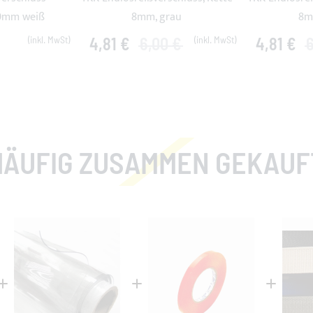
10mm weiß
8mm, grau
8m
4,81 €
6,00 €
4,81 €
6
HÄUFIG ZUSAMMEN GEKAUF