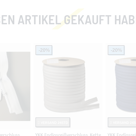
EN ARTIKEL GEKAUFT HABEN
-20%
-20%
VERSAND 24STD
VERSAND 24S
verschluss
YKK Endlosreißverschluss, Kette
YKK Endlosrei