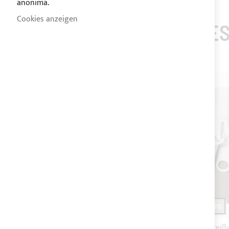
anonima.
Cookies anzeigen
KUNDEN, DIE DIES
-20%
-20%
VERSAND 24STD
VERSAND 24STD
Weißer Schieber für YKK
Teilbare Reiß