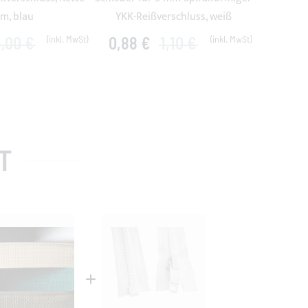
m, blau
YKK-Reißverschluss, weiß
Ket
,00 €
0,88 €
1,10 €
10
T