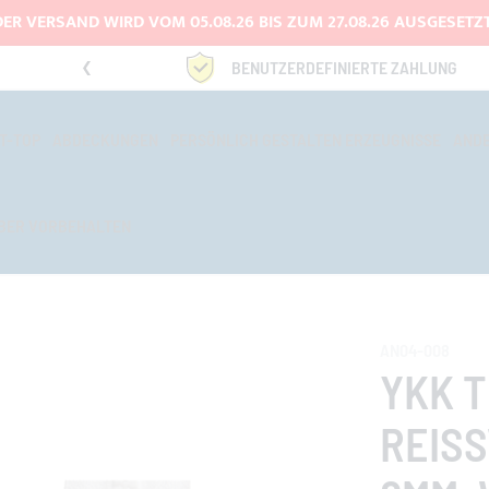
DER VERSAND WIRD VOM 05.08.26 BIS ZUM 27.08.26 AUSGESETZT
3334669969
BENUTZERDEFINIERTE ZAHLUNG
T-TOP
ABDECKUNGEN
PERSÖNLICH GESTALTEN ERZEUGNISSE
AND
BER VORBEHALTEN
AN04-008
YKK 
REISS