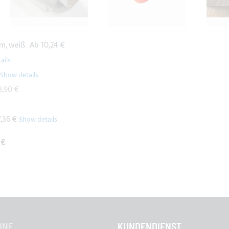
mm, weiß
Ab
10,24 €
8,90 €
7,36 €
 €
INE
KUNDENDIENST