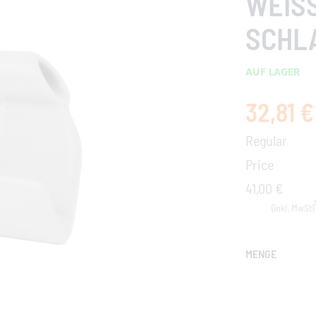
EISSE
HLAU
AUF LAGER
32,81 €
Special
Price
Regular
Price
41,00 €
MENGE