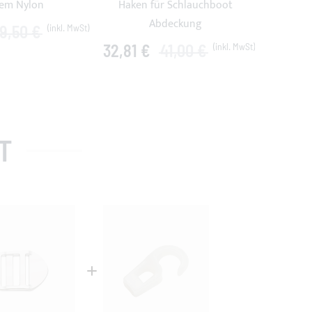
em Nylon
Haken für Schlauchboot
13,69 
Abdeckung
19,50 €
32,81 €
41,00 €
T