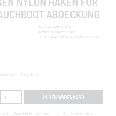
N NYLON HAKEN FÜR SC
CHBOOT ABDECKUNG
Der Preis kann je nach
Mehrwertsteuersatz des
Bestimmungslandes der Ware variieren.
Seien Sie der Erste, der dieses Produkt bewertet
IN DEN WARENKORB
Zur Wunschliste hinzufügen
Zur Vergleichsliste