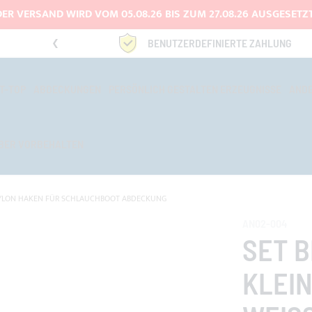
DER VERSAND WIRD VOM 05.08.26 BIS ZUM 27.08.26 AUSGESETZT
3334669969
BENUTZERDEFINIERTE ZAHLUNG
T-TOP
ABDECKUNGEN
PERSÖNLICH GESTALTEN ERZEUGNISSE
AND
BER VORBEHALTEN
YLON HAKEN FÜR SCHLAUCHBOOT ABDECKUNG
AN02-004
SET 
KLEIN