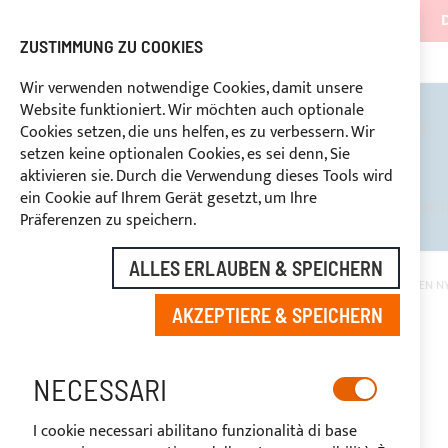
ZUSTIMMUNG ZU COOKIES
KONTINUIERLICHE UNTERSTÜTZUNG
+39 
RABATTE FÜR BRANCHENBETREIBER VORBEHALTEN
Wir verwenden notwendige Cookies, damit unsere
Website funktioniert. Wir möchten auch optionale
BIMINI TOPS
ÜBERROLLBÜGEL
Cookies setzen, die uns helfen, es zu verbessern. Wir
setzen keine optionalen Cookies, es sei denn, Sie
aktivieren sie. Durch die Verwendung dieses Tools wird
ein Cookie auf Ihrem Gerät gesetzt, um Ihre
RABATTE FÜR BRANCHENBETREI
Präferenzen zu speichern.
ALLES ERLAUBEN & SPEICHERN
STARTSEITE
SET BESTEHEND AUS 20 KLEINEN GESCHLOSSEN WEISSEN N
AKZEPTIERE & SPEICHERN
Zum
Ende
-20%
der
NECESSARI
Bildgalerie
springen
I cookie necessari abilitano funzionalità di base