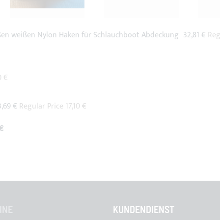
Special
oßen weißen Nylon Haken für Schlauchboot Abdeckung
32,81 €
Reg
Price
0 €
pecial
3,69 €
Regular Price
17,10 €
rice
 €
INE
KUNDENDIENST