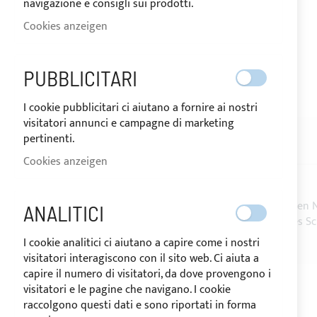
navigazione e consigli sui prodotti.
Cookies anzeigen
VERSAND IN 24 STUNDEN
PUBBLICITARI
Zum
I cookie pubblicitari ci aiutano a fornire ai nostri
Anfang
visitatori annunci e campagne di marketing
der
pertinenti.
Bildgalerie
BESCHREIBUNG
BEWERTUNGEN
springen
Cookies anzeigen
Set bestehend aus 20 kleinen geschloßen weißen 
ANALITICI
Nützlich für die Befestigung der Abdeckung des S
I cookie analitici ci aiutano a capire come i nostri
visitatori interagiscono con il sito web. Ci aiuta a
capire il numero di visitatori, da dove provengono i
visitatori e le pagine che navigano. I cookie
raccolgono questi dati e sono riportati in forma