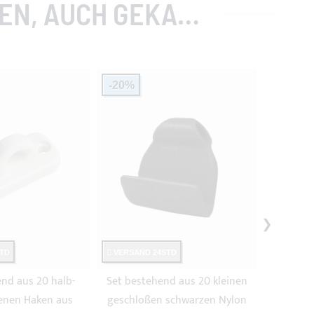
, AUCH GEKAUFT
-20%
-20%
TD
VERSAND 24STD
VERSAND
nd aus 20 halb-
Set bestehend aus 20 kleinen
Set best
enen Haken aus
geschloßen schwarzen Nylon
wei