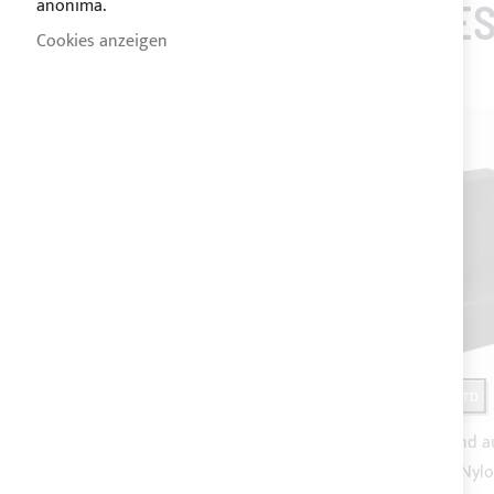
anonima.
KUNDEN, DIE DIES
Cookies anzeigen
-20%
-20%
FERTIG
VERSAND 24STD
VERSAND 24STD
Set bestehend aus 20 kleinen
Set bestehend a
schwarzen Nylon Haken
schwarzen Nylo