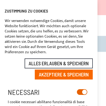
DER VERSAND WIRD VOM 05.08.26 BIS ZUM 27.08.26
AUSGESETZT.
ZUSTIMMUNG ZU COOKIES
RABATTE FÜR BRANCHENBETREIBER VORBEHALTEN
Wir verwenden notwendige Cookies, damit unsere
Website funktioniert. Wir möchten auch optionale
UNG
+39
BENUTZERDEFINIERTE ZAHLUNG
RÜ
Cookies setzen, die uns helfen, es zu verbessern. Wir
setzen keine optionalen Cookies, es sei denn, Sie
aktivieren sie. Durch die Verwendung dieses Tools
Search
Mein
wird ein Cookie auf Ihrem Gerät gesetzt, um Ihre
Präferenzen zu speichern.
Zum
Ende
-19%
ALLES ERLAUBEN & SPEICHERN
der
Bildgalerie
AKZEPTIERE & SPEICHERN
springen
NECESSARI
I cookie necessari abilitano funzionalità di base