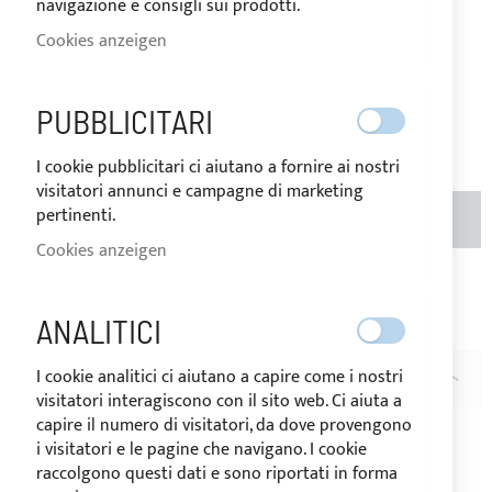
navigazione e consigli sui prodotti.
0,16 €
Special
Price
Cookies anzeigen
Regular
Price
0,20 €
PUBBLICITARI
Bewertung:
1
100
100
% of
I cookie pubblicitari ci aiutano a fornire ai nostri
visitatori annunci e campagne di marketing
MENGE
pertinenti.
IN DEN WARENKORB
Cookies anzeigen
Zur Wunschliste hinzufügen
Zur
ANALITICI
Vergleichsliste hinzufügen
I cookie analitici ci aiutano a capire come i nostri
BESCHREIBUNG
visitatori interagiscono con il sito web. Ci aiuta a
capire il numero di visitatori, da dove provengono
Gurtschnalle Doppel Flach aus weissem Nylon für Gürt
i visitatori e le pagine che navigano. I cookie
25mm
raccolgono questi dati e sono riportati in forma