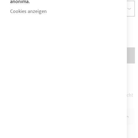
anonima.
ABMESSUNGEN
Cookies anzeigen
Montage instructies
Größentabelle
MENGE
IN DEN WARENKORB
Zur Wunschliste hinzufügen
Zur
Vergleichsliste hinzufügen
Hinweis
: Produkt auf Anfrage gefertigt, Rücksendung ist nicht
möglich. Produkt zerlegt geliefert.
BESCHREIBUNG
Das
Bimini Top FRONT SUPERIOR
mit
Überrollbügel für