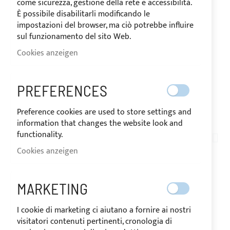
come sicurezza, gestione della rete e accessibilità.
È possibile disabilitarli modificando le
impostazioni del browser, ma ciò potrebbe influire
sul funzionamento del sito Web.
Cookies anzeigen
VERSAND IN 10 TAGEN
PREFERENCES
Preference cookies are used to store settings and
Zum
information that changes the website look and
Anfang
functionality.
RB05
der
Cookies anzeigen
ÜBERROLLBÜGEL FÜR
Bildgalerie
springen
BOOTE MIT FRONT
MARKETING
SUPERIOR BIMINI TOP
I cookie di marketing ci aiutano a fornire ai nostri
visitatori contenuti pertinenti, cronologia di