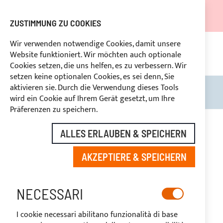
DER VERSAND WIRD VOM 05.08.26 BIS ZUM 27.08.26
AUSGESETZT.
ZUSTIMMUNG ZU COOKIES
RABATTE FÜR BRANCHENBETREIBER VORBEHALTEN
Wir verwenden notwendige Cookies, damit unsere
Website funktioniert. Wir möchten auch optionale
KON
HLUNG
RÜCKTRITTSRECHT
innerhalb von 14 Tagen
Cookies setzen, die uns helfen, es zu verbessern. Wir
setzen keine optionalen Cookies, es sei denn, Sie
aktivieren sie. Durch die Verwendung dieses Tools
Search
Mein
wird ein Cookie auf Ihrem Gerät gesetzt, um Ihre
Präferenzen zu speichern.
Zum
Ende
ALLES ERLAUBEN & SPEICHERN
der
Bildgalerie
AKZEPTIERE & SPEICHERN
springen
NECESSARI
I cookie necessari abilitano funzionalità di base