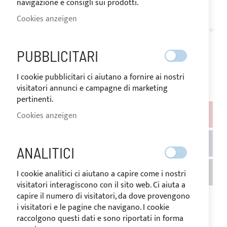
navigazione e consigli sui prodotti.
AUF
Der Preis kann je nach
Cookies anzeigen
LAGER
Mehrwertsteuersatz des
Bestimmungslandes der Ware
variieren.
Ab
PUBBLICITARI
2.831,13 €
Seien Sie der Erste, der dieses Produkt bewertet
I cookie pubblicitari ci aiutano a fornire ai nostri
visitatori annunci e campagne di marketing
pertinenti.
Cookies anzeigen
FARBE
ANALITICI
I cookie analitici ci aiutano a capire come i nostri
visitatori interagiscono con il sito web. Ci aiuta a
capire il numero di visitatori, da dove provengono
i visitatori e le pagine che navigano. I cookie
raccolgono questi dati e sono riportati in forma