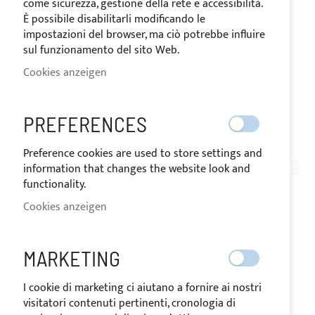
come sicurezza, gestione della rete e accessibilità.
È possibile disabilitarli modificando le
impostazioni del browser, ma ciò potrebbe influire
sul funzionamento del sito Web.
Cookies anzeigen
PREFERENCES
VERSAND IN 24/48 STUNDEN
Zum
Preference cookies are used to store settings and
Anfang
information that changes the website look and
AT05-014
der
functionality.
SCHWEISSEN T-STÜCK, 9
Bildgalerie
Cookies anzeigen
springen
0° AUS ROSTFREIEM E
DELSTAHL
MARKETING
I cookie di marketing ci aiutano a fornire ai nostri
visitatori contenuti pertinenti, cronologia di
AUF
Der Preis kann je nach