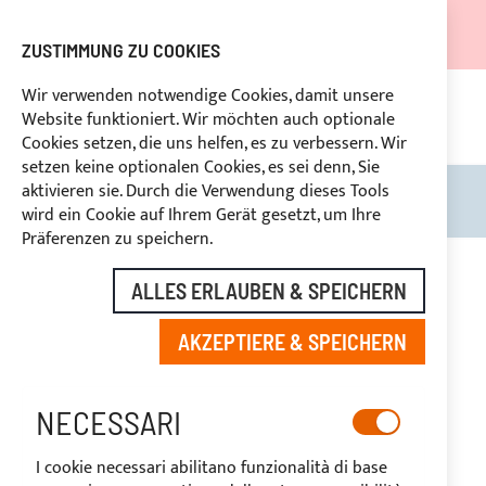
DER VERSAND WIRD VOM 05.08.26 BIS ZUM 27.08.26
AUSGESETZT.
ZUSTIMMUNG ZU COOKIES
RABATTE FÜR BRANCHENBETREIBER VORBEHALTEN
Wir verwenden notwendige Cookies, damit unsere
Website funktioniert. Wir möchten auch optionale
UNG
+39
BENUTZERDEFINIERTE ZAHLUNG
RÜ
Cookies setzen, die uns helfen, es zu verbessern. Wir
setzen keine optionalen Cookies, es sei denn, Sie
aktivieren sie. Durch die Verwendung dieses Tools
Search
Mein
wird ein Cookie auf Ihrem Gerät gesetzt, um Ihre
Präferenzen zu speichern.
Zum
Ende
ALLES ERLAUBEN & SPEICHERN
der
Bildgalerie
AKZEPTIERE & SPEICHERN
springen
NECESSARI
I cookie necessari abilitano funzionalità di base