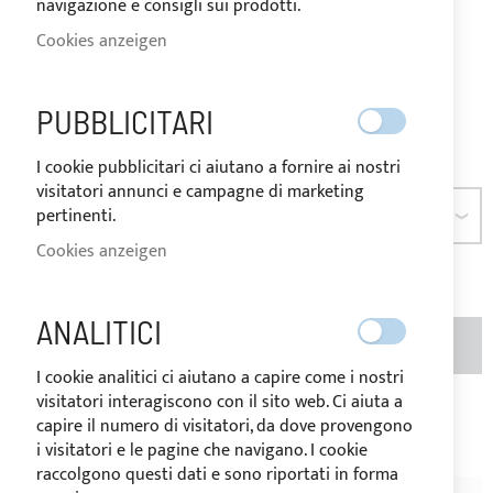
navigazione e consigli sui prodotti.
LAGER
Mehrwertsteuersatz des
Bestimmungslandes der Ware
Cookies anzeigen
variieren.
Ab
9,30 €
PUBBLICITARI
Seien Sie der Erste, der dieses Produkt bewertet
I cookie pubblicitari ci aiutano a fornire ai nostri
visitatori annunci e campagne di marketing
pertinenti.
ABMESSUNGEN
Cookies anzeigen
ANALITICI
MENGE
IN DEN WARENKORB
I cookie analitici ci aiutano a capire come i nostri
visitatori interagiscono con il sito web. Ci aiuta a
Zur Wunschliste hinzufügen
Zur
capire il numero di visitatori, da dove provengono
i visitatori e le pagine che navigano. I cookie
Vergleichsliste hinzufügen
raccolgono questi dati e sono riportati in forma