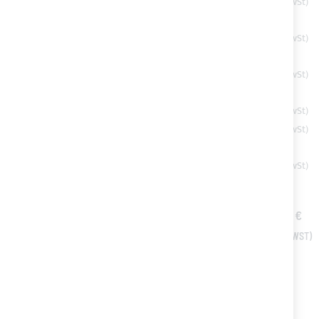
Graphite (Kode Farbe 5082) für Bimini Top
64,88 €
YKK teilbares Reißverschluss, Kette 8mm, schwarz
Ab
10,24 €
Special
Set bestehend aus 20 Ösen VL-40 aus 304 Edelstahl
Price
5,83 €
Regular Price
7,30 €
Nähgarnspule aus Polyester Titer 40 - verschiedene
Farben
Ab
19,28 €
Endkappe aus rostfreiem Edelstahl
Ab
7,41 €
Acrylharz Ergänzung Bordüre
Ab
2,56 €
ALLES IN DEN WARENKORB
TOTAL PRICE
110,20 €