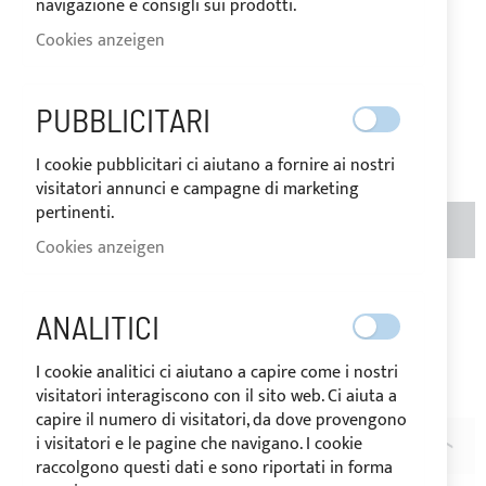
navigazione e consigli sui prodotti.
AUF
Cookies anzeigen
Der Preis kann je nach
LAGER
Mehrwertsteuersatz des
Bestimmungslandes der Ware
variieren.
PUBBLICITARI
64,88 €
Seien Sie der Erste, der dieses Produkt bewertet
I cookie pubblicitari ci aiutano a fornire ai nostri
visitatori annunci e campagne di marketing
pertinenti.
MENGE
IN DEN WARENKORB
(METER)
Cookies anzeigen
Zur Wunschliste hinzufügen
Zur
ANALITICI
Vergleichsliste hinzufügen
Hinweis
: Preis pro laufendem Meter. Produkt auf Anfrage
I cookie analitici ci aiutano a capire come i nostri
zugeschnitten, keine Rückgabe möglich.
visitatori interagiscono con il sito web. Ci aiuta a
capire il numero di visitatori, da dove provengono
i visitatori e le pagine che navigano. I cookie
BESCHREIBUNG
raccolgono questi dati e sono riportati in forma