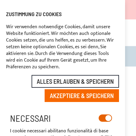
DER VERSAND WIRD VOM 05.08.26 BIS ZUM 27.08.26
AUSGESETZT.
ZUSTIMMUNG ZU COOKIES
RABATTE FÜR BRANCHENBETREIBER VORBEHALTEN
Wir verwenden notwendige Cookies, damit unsere
Website funktioniert. Wir möchten auch optionale
KON
HLUNG
RÜCKTRITTSRECHT
innerhalb von 14 Tagen
Cookies setzen, die uns helfen, es zu verbessern. Wir
setzen keine optionalen Cookies, es sei denn, Sie
aktivieren sie. Durch die Verwendung dieses Tools
Search
Mein
wird ein Cookie auf Ihrem Gerät gesetzt, um Ihre
Präferenzen zu speichern.
Zum
Ende
ALLES ERLAUBEN & SPEICHERN
der
Bildgalerie
AKZEPTIERE & SPEICHERN
springen
NECESSARI
I cookie necessari abilitano funzionalità di base