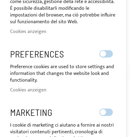
come sicurezza, gestione della rete e accessibilità.
È possibile disabilitarli modificando le
impostazioni del browser, ma ciò potrebbe influire
sul funzionamento del sito Web.
Cookies anzeigen
PREFERENCES
VERSAND IN 24/48 STUNDEN
Zum
Preference cookies are used to store settings and
Anfang
information that changes the website look and
TN01-019
der
functionality.
ACRYLHARZ GEWEBE
Bildgalerie
Cookies anzeigen
springen
SUNBRELLA® PLUS
GRAPHITE (KODE FARBE
MARKETING
5082) FÜR BIMINI TOP
I cookie di marketing ci aiutano a fornire ai nostri
visitatori contenuti pertinenti, cronologia di