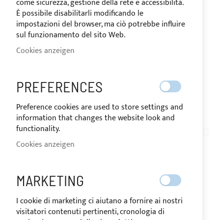
come sicurezza, gestione della rete e accessibilità.
È possibile disabilitarli modificando le
impostazioni del browser, ma ciò potrebbe influire
sul funzionamento del sito Web.
Cookies anzeigen
PREFERENCES
VERSAND IN 24/48 STUNDEN
Preference cookies are used to store settings and
Zum
information that changes the website look and
Anfang
functionality.
TN03-004
der
Cookies anzeigen
POLYESTERHARZ
Bildgalerie
springen
GEWEBE MEHLER
MARKETING
TEXNOLOGIES AIRTEX®
I cookie di marketing ci aiutano a fornire ai nostri
visitatori contenuti pertinenti, cronologia di