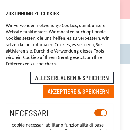
DER VERSAND WIRD VOM 05.08.26 BIS ZUM 27.08.26
AUSGESETZT.
ZUSTIMMUNG ZU COOKIES
RABATTE FÜR BRANCHENBETREIBER VORBEHALTEN
Wir verwenden notwendige Cookies, damit unsere
Website funktioniert. Wir möchten auch optionale
KON
HLUNG
RÜCKTRITTSRECHT
innerhalb von 14 Tagen
Cookies setzen, die uns helfen, es zu verbessern. Wir
setzen keine optionalen Cookies, es sei denn, Sie
aktivieren sie. Durch die Verwendung dieses Tools
Search
Mein
wird ein Cookie auf Ihrem Gerät gesetzt, um Ihre
Präferenzen zu speichern.
Zum
Ende
-20%
ALLES ERLAUBEN & SPEICHERN
der
Bildgalerie
AKZEPTIERE & SPEICHERN
springen
NECESSARI
I cookie necessari abilitano funzionalità di base