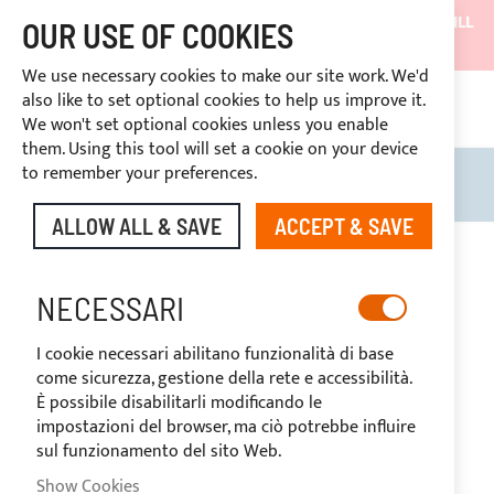
SHIPMENTS WILL BE SUSPENDED FROM 05/08/26 AND WILL
OUR USE OF COOKIES
RESUME ON 27/08/26
We use necessary cookies to make our site work. We'd
DISCOUNTS RESERVED FOR SECTOR OPERATORS
also like to set optional cookies to help us improve it.
CONT
We won't set optional cookies unless you enable
RIGHT OF WITHDRAWAL
within 14 days
them. Using this tool will set a cookie on your device
to remember your preferences.
Search
My B
ALLOW ALL & SAVE
ACCEPT & SAVE
Skip
to
the
NECESSARI
end
of
I cookie necessari abilitano funzionalità di base
the
come sicurezza, gestione della rete e accessibilità.
images
È possibile disabilitarli modificando le
gallery
impostazioni del browser, ma ciò potrebbe influire
sul funzionamento del sito Web.
Show Cookies