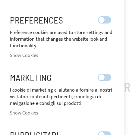
PREFERENCES
Preference cookies are used to store settings and
information that changes the website look and
functionality.
Show Cookies
Skip
to
MARKETING
SAVER_540
the
BIMINI TOP 3 ARCHES FOR
beginning
I cookie di marketing ci aiutano a fornire ai nostri
of
visitatori contenuti pertinenti, cronologia di
SAVER 540 OPEN
the
navigazione e consigli sui prodotti.
images
Show Cookies
gallery
Notify me when this product is in stock
Request Quote