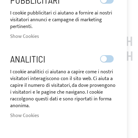
PUBBLICITARI
Add to Wish List
Add to Compare
I cookie pubblicitari ci aiutano a fornire ai nostri
Note
: Customized items can't be returned.
visitatori annunci e campagne di marketing
pertinenti.
Show Cookies
CUSTOMERS WHO BOUGH
T THIS ITEM ALSO BOUGH
ANALITICI
T
I cookie analitici ci aiutano a capire come i nostri
visitatori interagiscono con il sito web. Ci aiuta a
capire il numero di visitatori, da dove provengono
i visitatori e le pagine che navigano. I cookie
raccolgono questi dati e sono riportati in forma
anonima.
Show Cookies