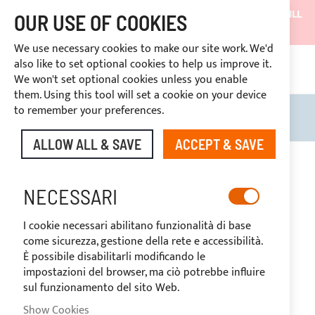
SHIPMENTS WILL BE SUSPENDED FROM 05/08/26 AND WILL
OUR USE OF COOKIES
RESUME ON 27/08/26
We use necessary cookies to make our site work. We'd
DISCOUNTS RESERVED FOR SECTOR OPERATORS
also like to set optional cookies to help us improve it.
CONT
We won't set optional cookies unless you enable
RIGHT OF WITHDRAWAL
within 14 days
them. Using this tool will set a cookie on your device
to remember your preferences.
Search
My B
ALLOW ALL & SAVE
ACCEPT & SAVE
Skip
to
the
NECESSARI
end
of
I cookie necessari abilitano funzionalità di base
the
come sicurezza, gestione della rete e accessibilità.
images
È possibile disabilitarli modificando le
gallery
impostazioni del browser, ma ciò potrebbe influire
sul funzionamento del sito Web.
Show Cookies