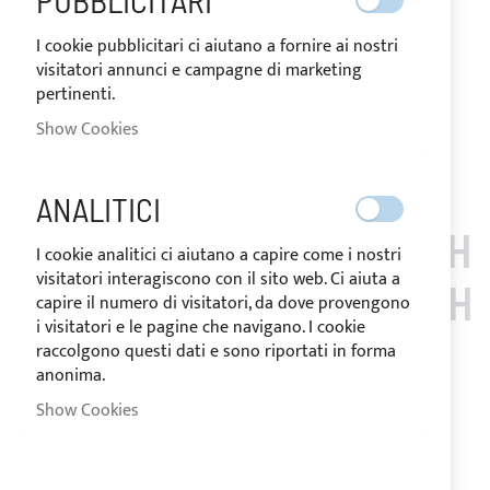
PUBBLICITARI
I cookie pubblicitari ci aiutano a fornire ai nostri
Notify me when this product is in stock
visitatori annunci e campagne di marketing
Request Quote
pertinenti.
Add to Wish List
Add to Compare
Show Cookies
Note
: Customized items can't be returned.
ANALITICI
CUSTOMERS WHO BOUGH
I cookie analitici ci aiutano a capire come i nostri
visitatori interagiscono con il sito web. Ci aiuta a
T THIS ITEM ALSO BOUGH
capire il numero di visitatori, da dove provengono
i visitatori e le pagine che navigano. I cookie
T
raccolgono questi dati e sono riportati in forma
anonima.
Show Cookies