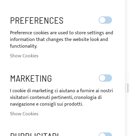
PREFERENCES
Preference cookies are used to store settings and
information that changes the website look and
functionality.
Show Cookies
Skip
to
MARKETING
CAP_CAMARAT_750
the
STAINLESS STEEL BIMINI
beginning
I cookie di marketing ci aiutano a fornire ai nostri
of
visitatori contenuti pertinenti, cronologia di
TOP, 4 ARCHES
the
navigazione e consigli sui prodotti.
images
JEANNEAU 7.5 CAP
Show Cookies
gallery
CAMARAT WA