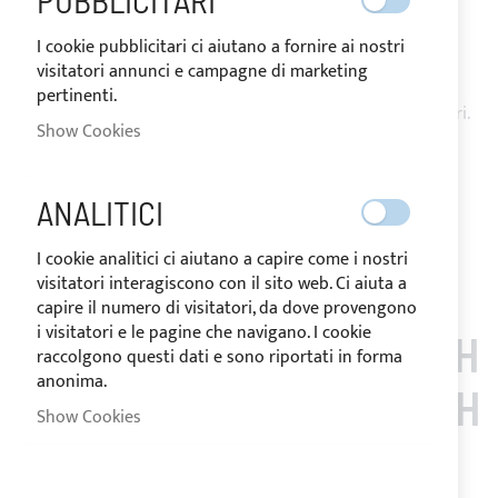
PUBBLICITARI
Tendalino parasole 4 archi particolarmente robusto grazie
alla struttura interamente in acciaio inox.
I cookie pubblicitari ci aiutano a fornire ai nostri
Il telo in tessuto Sunbrella Plus garantisce un efficace
visitatori annunci e campagne di marketing
protezione dai raggi UV.
pertinenti.
Completo di sacca di custodia e bracci di rinforzo posteriori.
Show Cookies
Notify me when this product is in stock
Request Quote
ANALITICI
Add to Wish List
Add to Compare
Note
: Customized items can't be returned.
I cookie analitici ci aiutano a capire come i nostri
visitatori interagiscono con il sito web. Ci aiuta a
capire il numero di visitatori, da dove provengono
i visitatori e le pagine che navigano. I cookie
CUSTOMERS WHO BOUGH
raccolgono questi dati e sono riportati in forma
anonima.
T THIS ITEM ALSO BOUGH
Show Cookies
T