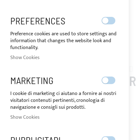
PREFERENCES
Preference cookies are used to store settings and
information that changes the website look and
functionality.
Show Cookies
Skip
to
CAPELLI_21_WA
the
BIMINI TOP 4 ARCHES FOR
MARKETING
beginning
of
CAPELLI 21 WA -
I cookie di marketing ci aiutano a fornire ai nostri
the
visitatori contenuti pertinenti, cronologia di
images
STAINLESS STEEL Ø
navigazione e consigli sui prodotti.
gallery
Show Cookies
25MM