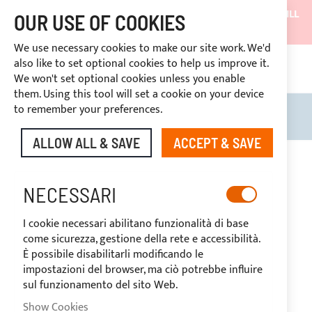
SHIPMENTS WILL BE SUSPENDED FROM 05/08/26 AND WILL
OUR USE OF COOKIES
RESUME ON 27/08/26
We use necessary cookies to make our site work. We'd
DISCOUNTS RESERVED FOR SECTOR OPERATORS
also like to set optional cookies to help us improve it.
CONT
We won't set optional cookies unless you enable
RIGHT OF WITHDRAWAL
within 14 days
them. Using this tool will set a cookie on your device
to remember your preferences.
Search
My B
ALLOW ALL & SAVE
ACCEPT & SAVE
Skip
to
the
NECESSARI
end
of
I cookie necessari abilitano funzionalità di base
the
come sicurezza, gestione della rete e accessibilità.
images
È possibile disabilitarli modificando le
gallery
impostazioni del browser, ma ciò potrebbe influire
sul funzionamento del sito Web.
Show Cookies