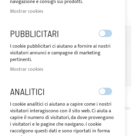
29,90 €
23,92 €
navigazione e consigli sui prodotti.
Mostrar cookies
-20%
-20%
PUBBLICITARI
I cookie pubblicitari ci aiutano a fornire ai nostri
visitatori annunci e campagne di marketing
pertinenti.
Mostrar cookies
ENVÍO 24H
ENVÍO 24H
ANALITICI
Paquete de 2 piezas
Paquete de 2 piezas
I cookie analitici ci aiutano a capire come i nostri
terminales blacos para rieles
terminales grises para rieles
visitatori interagiscono con il sito web. Ci aiuta a
capire il numero di visitatori, da dove provengono
6,80 €
5,44 €
6,80 €
5,44 €
i visitatori e le pagine che navigano. I cookie
raccolgono questi dati e sono riportati in forma