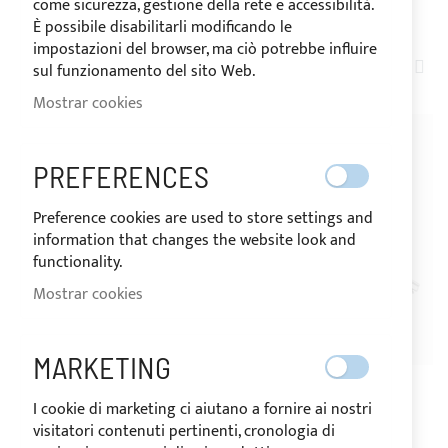
come sicurezza, gestione della rete e accessibilità.
COMPRAR POR
È possibile disabilitarli modificando le
impostazioni del browser, ma ciò potrebbe influire
FIJ
8
ARTÍCULOS
sul funzionamento del sito Web.
DIR
Mostrar cookies
DE
-21%
-20%
PREFERENCES
Preference cookies are used to store settings and
information that changes the website look and
functionality.
Mostrar cookies
ENVÍO 24H
ENVÍO 24H
MARKETING
Cintas de cortinas
Riel de aluminio para
I cookie di marketing ci aiutano a fornire ai nostri
cortinas ligeras
1,20 €
0,95 €
visitatori contenuti pertinenti, cronologia di