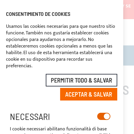
LOS ENVÍOS ESTARÁN SUSPENDIDOS DESDE EL 05/08/26 Y SE
REANUDARÁN EL 27/08/26
CONSENTIMIENTO DE COOKIES
DESCUENTOS RESERVADOS A LOS OPERADORES DEL
Usamos las cookies necesarias para que nuestro sitio
SECTOR
funcione. También nos gustaría establecer cookies
ASI
O
opcionales para ayudarnos a mejorarlo. No
DERECHO DE DESUSTIMIENTO
estableceremos cookies opcionales a menos que las
habilite. El uso de esta herramienta establecerá una
Search
Mi c
cookie en su dispositivo para recordar sus
preferencias.
PERMITIR TODO & SALVAR
RIELES PARA CORTINAS
ACEPTAR & SALVAR
Y ACCESORIOS
NECESSARI
I cookie necessari abilitano funzionalità di base