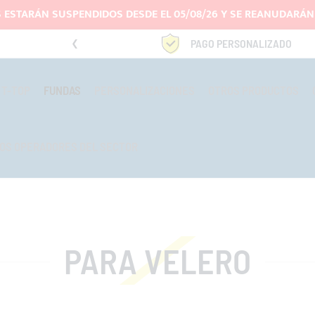
 ESTARÁN SUSPENDIDOS DESDE EL 05/08/26 Y SE REANUDARÁN 
4669969
PAGO PERSONALIZADO
T-TOP
FUNDAS
PERSONALIZACIONES
OTROS PRODUCTOS
OS OPERADORES DEL SECTOR
PARA VELERO