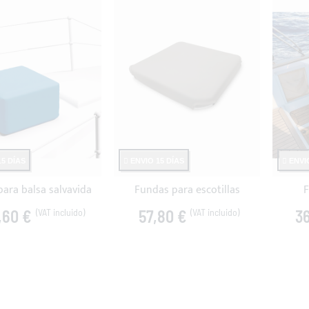
5 DÍAS
ENVIO 15 DÍAS
ENVIO
ara balsa salvavida
Fundas para escotillas
F
,60 €
57,80 €
36