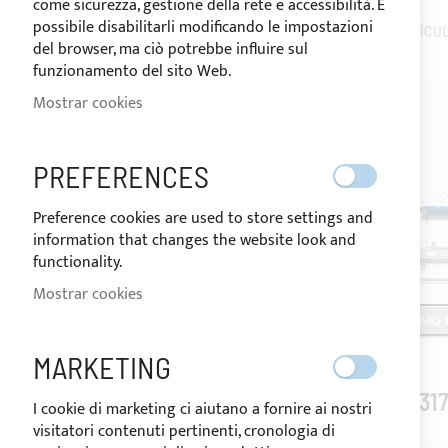
come sicurezza, gestione della rete e accessibilità. È
possibile disabilitarli modificando le impostazioni
8
ARTÍCU
OPCIONES DE COMPRA
del browser, ma ciò potrebbe influire sul
funzionamento del sito Web.
DIMENSIÓN
Mostrar cookies
COLOR
PREFERENCES
Preference cookies are used to store settings and
PRECIO
information that changes the website look and
functionality.
Mostrar cookies
MI LISTA DE DESEOS
ENVIO 1
No tiene ningún elemento en su lista de
MARKETING
deseos.
131
I cookie di marketing ci aiutano a fornire ai nostri
visitatori contenuti pertinenti, cronologia di