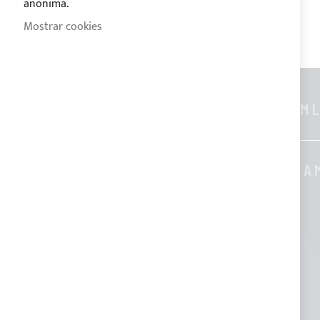
anonima.
Mostrar cookies
INFORMACIONES GENERALES
CUSTOM L
Contactos
Quienes somos
SOBRE A 
Blog
Formas de pago
Condiciones de venta
Política de Privacidad
Política de Cookies