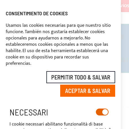
LOS ENVÍOS
CONSENTIMIENTO DE COOKIES
ASISTENCIA CONTINUA
+39 333
DESCUENTOS RESERVADOS A LOS OPERADORES DEL SECTOR
Usamos las cookies necesarias para que nuestro sitio
funcione. También nos gustaría establecer cookies
TOLDOS BIMINI
ROLL BARS
opcionales para ayudarnos a mejorarlo. No
estableceremos cookies opcionales a menos que las
habilite. El uso de esta herramienta establecerá una
cookie en su dispositivo para recordar sus
DESCUENTOS RESERVADOS A L
preferencias.
PERMITIR TODO & SALVAR
INICIO
FUNDAS
PARA VELERO
ACEPTAR & SALVAR
NECESSARI
I cookie necessari abilitano funzionalità di base