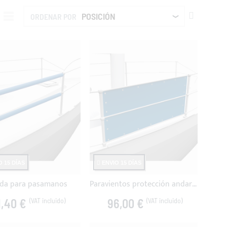
FIJAR
ORDENAR POR
DIRECCIÓ
DESCEND
 15 DÍAS
ENVIO 15 DÍAS
da para pasamanos
Paravientos protección andarivel
1,40 €
96,00 €