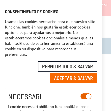
LOS ENVÍOS ESTARÁN SUSPENDIDOS DESDE EL 05/08/26 Y SE
REANUDARÁN EL 27/08/26
CONSENTIMIENTO DE COOKIES
DESCUENTOS RESERVADOS A LOS OPERADORES DEL
Usamos las cookies necesarias para que nuestro sitio
SECTOR
funcione. También nos gustaría establecer cookies
ASI
O
opcionales para ayudarnos a mejorarlo. No
DERECHO DE DESUSTIMIENTO
estableceremos cookies opcionales a menos que las
habilite. El uso de esta herramienta establecerá una
Search
Mi c
cookie en su dispositivo para recordar sus
preferencias.
PERMITIR TODO & SALVAR
FUNDA DE CUSTODIA
ACEPTAR & SALVAR
PARA ROLL BAR
NECESSARI
I cookie necessari abilitano funzionalità di base