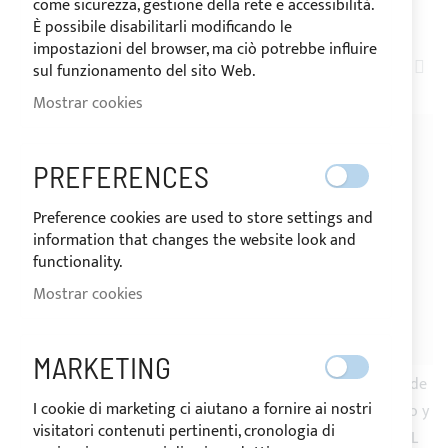
come sicurezza, gestione della rete e accessibilità.
COMPRAR POR
È possibile disabilitarli modificando le
impostazioni del browser, ma ciò potrebbe influire
FIJ
2
ARTÍCULOS
sul funzionamento del sito Web.
DIR
Mostrar cookies
DE
PREFERENCES
Preference cookies are used to store settings and
information that changes the website look and
functionality.
Mostrar cookies
ENVÍO 24H
ENVÍO 24H
MARKETING
Funda de custodia ÚNICA de
Funda de custodia única de
I cookie di marketing ci aiutano a fornire ai nostri
tejido acrílico para ROLL BAR
tejido poliéster para toldo y
visitatori contenuti pertinenti, cronologia di
roll bar JOLLY/UNIVERSAL