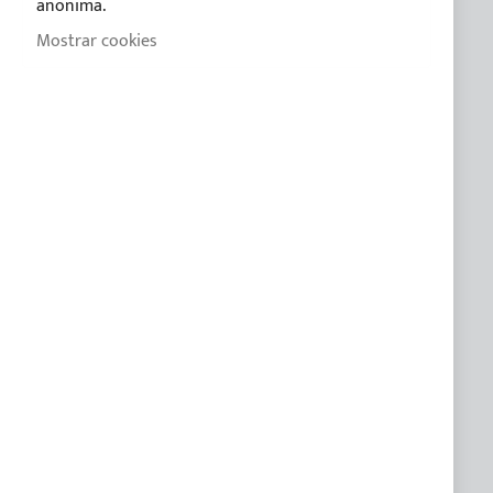
anonima.
Quienes somos
Mostrar cookies
Blog
Formas de pago
Condiciones de venta
Política de Privacidad
Política de Cookies
CUSTOM LINE
SOBRE A MEDIDA
ASISTENCIA