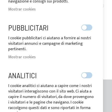
198,10 €
navigazione e consigli sui prodotti.
148,60 €
Mostrar cookies
PUBBLICITARI
I cookie pubblicitari ci aiutano a fornire ai nostri
MI LISTA DE DESEOS
visitatori annunci e campagne di marketing
pertinenti.
No tiene ningún elemento en su lista de deseos.
Mostrar cookies
ANALITICI
I cookie analitici ci aiutano a capire come i nostri
visitatori interagiscono con il sito web. Ci aiuta a
INFORMACIONES GENERALES
capire il numero di visitatori, da dove provengono
i visitatori e le pagine che navigano. I cookie
Contactos
raccolgono questi dati e sono riportati in forma