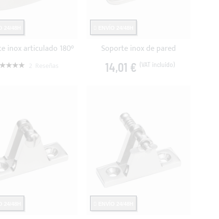
 24/48H
ENVÍO 24/48H
e inox articulado 180°
Soporte inox de pared
loración:
14,01 €
2
Reseñas
00%
5,30 €
 24/48H
ENVÍO 24/48H