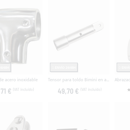
4/48H
ENVÍO 24/48H
ENVÍO
de acero inoxidable
Tensor para toldo Bimini en acero inoxidable
V
,71 €
49,70 €
1
1