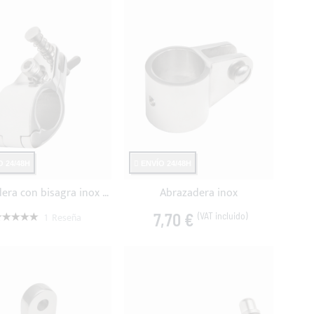
 24/48H
ENVÍO 24/48H
Abrazadera con bisagra inox y perno extraíble
Abrazadera inox
aloración:
7,70 €
1
Reseña
00%
7,70 €