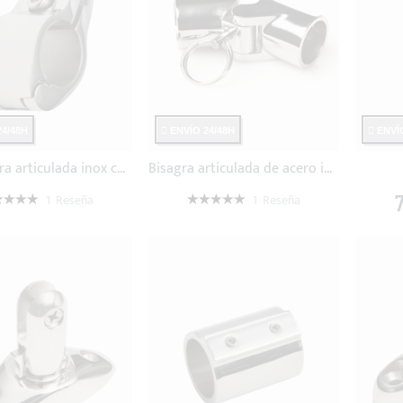
4/48H
ENVÍO 24/48H
ENVÍO
Abrazadera articulada inox con tornillo
Bisagra articulada de acero inoxidable AISI 316 con pivote
oración:
Valoración:
7
1
Reseña
1
Reseña
0%
100%
,60 €
25,71 €