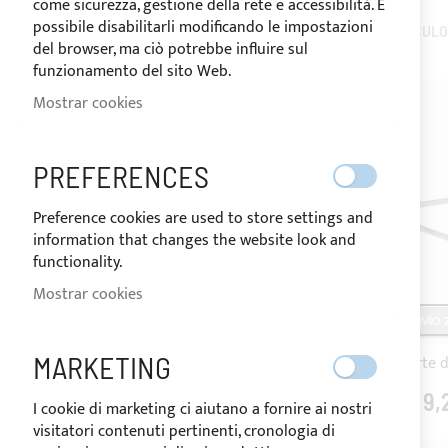
come sicurezza, gestione della rete e accessibilità. È
possibile disabilitarli modificando le impostazioni
ARTÍCUL
OPCIONES DE COMPRA
del browser, ma ciò potrebbe influire sul
funzionamento del sito Web.
DIMENSIÓN
Mostrar cookies
PRECIO
PREFERENCES
Preference cookies are used to store settings and
information that changes the website look and
MI LISTA DE DESEOS
functionality.
No tiene ningún elemento en su lista de
Mostrar cookies
deseos.
ENVÍO 2
MARKETING
9,
I cookie di marketing ci aiutano a fornire ai nostri
visitatori contenuti pertinenti, cronologia di