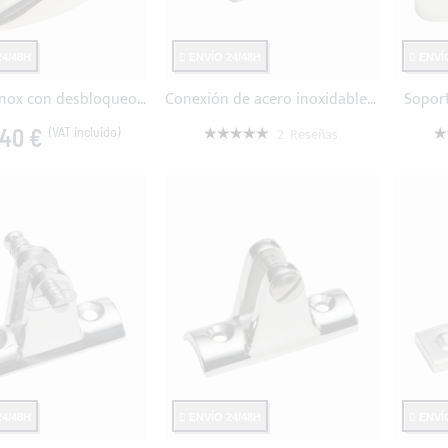
4/48H
ENVÍO 24/48H
ENVÍO
Soporte inox con desbloqueo rápido
Conexión de acero inoxidable para tubos telescópicos Ø22-25mm
Soport
Valoración:
Va
,40 €
2
Reseñas
100%
1
36,20 €
1
4/48H
ENVÍO 24/48H
ENVÍO