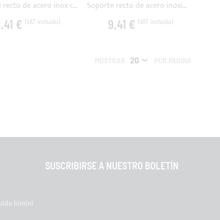
Soporte recto de acero inox con tornillo
Soporte recto de acero inoxidable con perno amovible
,41 €
9,41 €
MOSTRAR
POR PÁGINA
SUSCRIBIRSE A NUESTRO BOLETÍN
oldo bimini