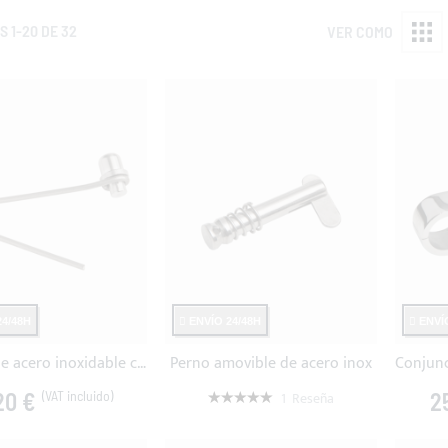
OS
1
-
20
DE
32
VER COMO
4/48H
ENVÍO 24/48H
ENVÍO
Resorte de acero inoxidable con pestillo bajo – Ø6 mm
Perno amovible de acero inox
Valoración:
20 €
2
1
Reseña
100%
9,50 €