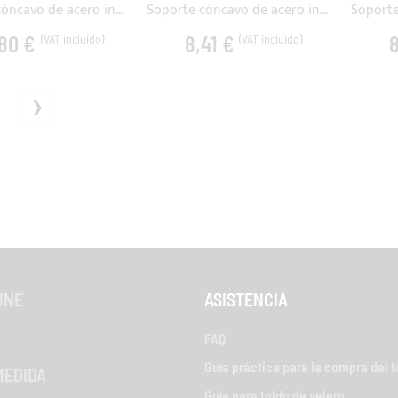
Soporte cóncavo de acero inoxidable con perno amovible
Soporte cóncavo de acero inox con tornillo
,80 €
8,41 €
8
MENTE ESTÁS LEYENDO PÁGINA
ÁGINA
INE
ASISTENCIA
FAQ
Guía práctica para la compra del t
MEDIDA
Guía para toldo de velero