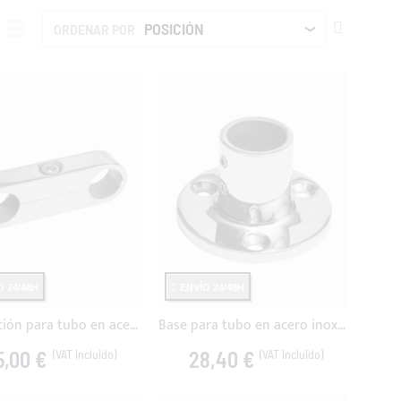
FIJAR
ORDENAR POR
DIRECCIÓ
DESCEND
 24/48H
ENVÍO 24/48H
Conjunción para tubo en acero inoxidable
Base para tubo en acero inoxidable
5,00 €
28,40 €