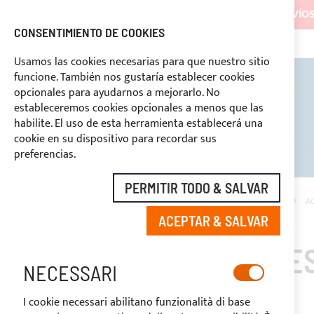
LOS ENVÍOS
CONSENTIMIENTO DE COOKIES
+39 3334669969
DESCUENTOS RESERVADOS A LOS OPERADORES DEL SECTOR
PAGO PERSONALIZA
Usamos las cookies necesarias para que nuestro sitio
funcione. También nos gustaría establecer cookies
TOLDOS BIMINI
ROLL BARS
opcionales para ayudarnos a mejorarlo. No
estableceremos cookies opcionales a menos que las
habilite. El uso de esta herramienta establecerá una
cookie en su dispositivo para recordar sus
DESCUENTOS RESERVADOS A L
preferencias.
PERMITIR TODO & SALVAR
INICIO
TOLDOS BIMINI
ACCESORIOS PARA TOLDOS BIMINI
A
ACEPTAR & SALVAR
ACCES
NECESSARI
I cookie necessari abilitano funzionalità di base