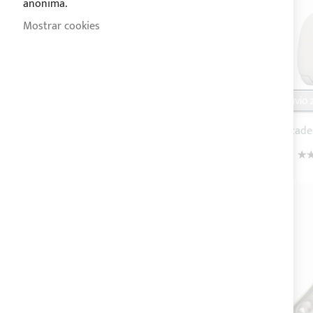
anonima.
Mostrar cookies
ENVÍO 2
Val
10
14