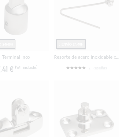
 24/48H
ENVÍO 24/48H
Terminal inox
Resorte de acero inoxidable con pestillo bajo - Ø8mm
Valoración:
,41 €
2
Reseñas
100%
9,20 €