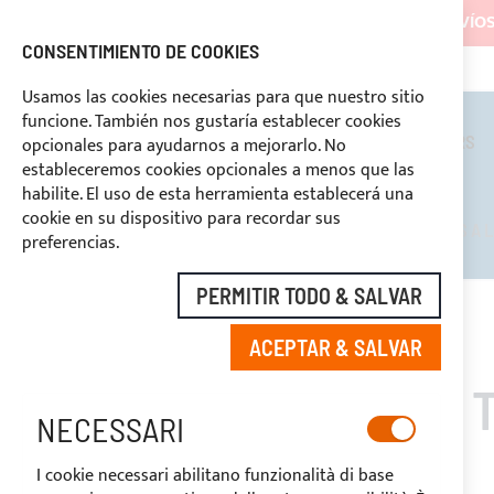
LOS ENVÍOS
CONSENTIMIENTO DE COOKIES
+39 3334669969
DESCUENTOS RESERVADOS A LOS OPERADORES DEL SECTOR
PAGO PERSONALIZA
Usamos las cookies necesarias para que nuestro sitio
funcione. También nos gustaría establecer cookies
TOLDOS BIMINI
ROLL BARS
opcionales para ayudarnos a mejorarlo. No
estableceremos cookies opcionales a menos que las
habilite. El uso de esta herramienta establecerá una
cookie en su dispositivo para recordar sus
DESCUENTOS RESERVADOS A L
preferencias.
PERMITIR TODO & SALVAR
INICIO
ROLL BARS
TOLDOS PARA ROLL BARS
ACEPTAR & SALVAR
NECESSARI
I cookie necessari abilitano funzionalità di base