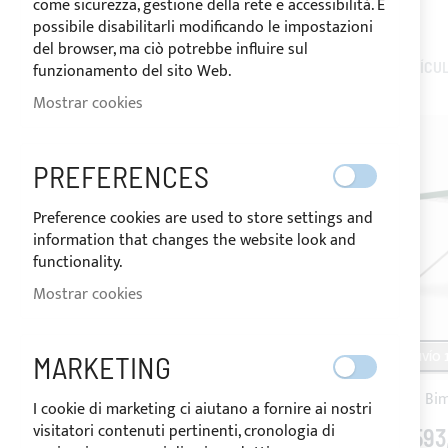
come sicurezza, gestione della rete e accessibilità. È
possibile disabilitarli modificando le impostazioni
del browser, ma ciò potrebbe influire sul
2
ARTÍCU
funzionamento del sito Web.
OPCIONES DE COMPRA
Mostrar cookies
DIMENSIÓN
PREFERENCES
COLOR
Preference cookies are used to store settings and
information that changes the website look and
PRECIO
functionality.
Mostrar cookies
MI LISTA DE DESEOS
MARKETING
ENVÍO 1
No tiene ningún elemento en su lista de
deseos.
I cookie di marketing ci aiutano a fornire ai nostri
visitatori contenuti pertinenti, cronologia di
593