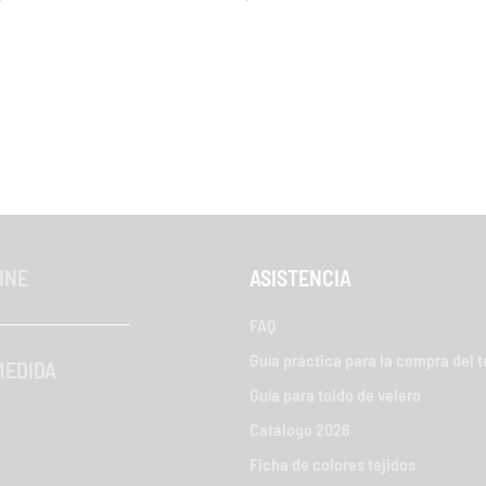
INE
ASISTENCIA
FAQ
Guía práctica para la compra del t
MEDIDA
Guía para toldo de velero
Catálogo 2026
Ficha de colores tejidos