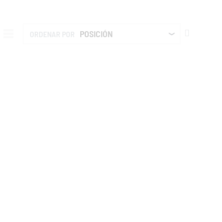
FIJAR
ORDENAR POR
DIRECCIÓ
DESCEND