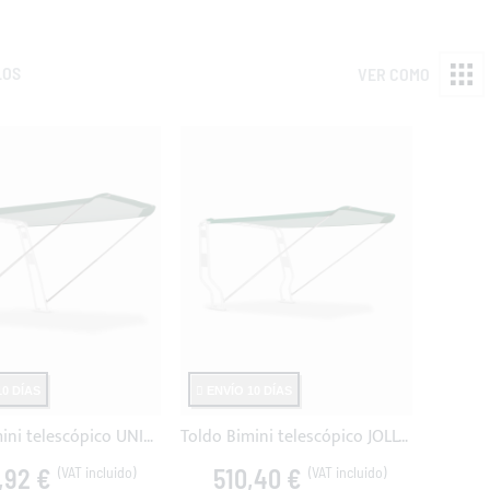
LOS
VER COMO
0 DÍAS
ENVÍO 10 DÍAS
Toldo Bimini telescópico UNIVERSAL para roll bar de barcos
Toldo Bimini telescópico JOLLY para roll bar de neumático
,92 €
510,40 €