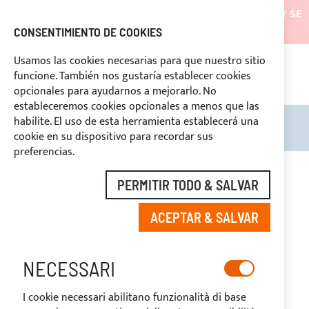
LOS ENVÍOS ESTARÁN SUSPENDIDOS DESDE EL 05/08/26 Y SE
REANUDARÁN EL 27/08/26
CONSENTIMIENTO DE COOKIES
DESCUENTOS RESERVADOS A LOS OPERADORES DEL
Usamos las cookies necesarias para que nuestro sitio
SECTOR
funcione. También nos gustaría establecer cookies
ASI
O
opcionales para ayudarnos a mejorarlo. No
DERECHO DE DESUSTIMIENTO
estableceremos cookies opcionales a menos que las
habilite. El uso de esta herramienta establecerá una
Search
Mi c
cookie en su dispositivo para recordar sus
preferencias.
PERMITIR TODO & SALVAR
PANELES SOLARES
ACEPTAR & SALVAR
SOLBIAN
NECESSARI
I cookie necessari abilitano funzionalità di base