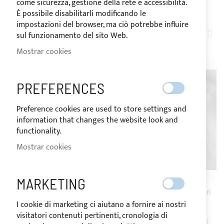
come sicurezza, gestione della rete e accessibilità.
COMPRAR POR
È possibile disabilitarli modificando le
impostazioni del browser, ma ciò potrebbe influire
FIJ
2
ARTÍCULOS
sul funzionamento del sito Web.
DIR
Mostrar cookies
DE
PREFERENCES
Preference cookies are used to store settings and
information that changes the website look and
functionality.
Mostrar cookies
ENVÍO 10 DÍAS
ENVÍO 10 DÍAS
MARKETING
Aplicación panel solar con
Aplicación panel solar con
I cookie di marketing ci aiutano a fornire ai nostri
botones Tenax
cremallera
visitatori contenuti pertinenti, cronologia di