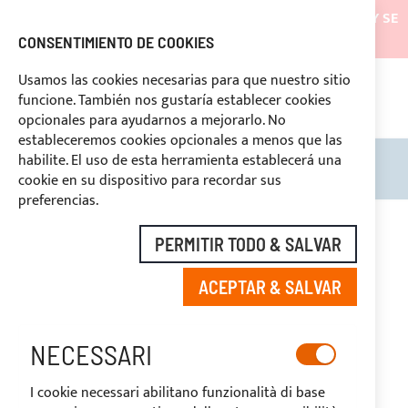
LOS ENVÍOS ESTARÁN SUSPENDIDOS DESDE EL 05/08/26 Y SE
REANUDARÁN EL 27/08/26
CONSENTIMIENTO DE COOKIES
DESCUENTOS RESERVADOS A LOS OPERADORES DEL
Usamos las cookies necesarias para que nuestro sitio
SECTOR
funcione. También nos gustaría establecer cookies
ASISTENCIA CONTINUA
+39 3334669969
NTO
opcionales para ayudarnos a mejorarlo. No
estableceremos cookies opcionales a menos que las
habilite. El uso de esta herramienta establecerá una
Search
Mi c
cookie en su dispositivo para recordar sus
preferencias.
PERMITIR TODO & SALVAR
APLICACIÓN PANEL
ACEPTAR & SALVAR
SOLAR
NECESSARI
I cookie necessari abilitano funzionalità di base