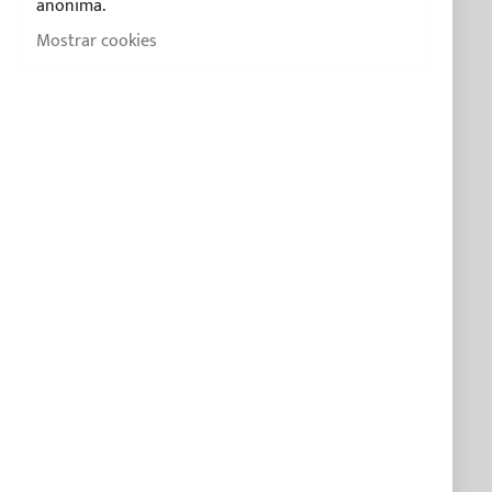
anonima.
Contactos
Mostrar cookies
Quienes somos
Blog
Formas de pago
Condiciones de venta
Política de Privacidad
Política de Cookies
CUSTOM LINE
SOBRE A MEDIDA