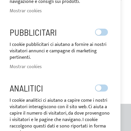
170,80 €
256,20 €
navigazione e consigli sui prodotti.
Mostrar cookies
PUBBLICITARI
MI LISTA DE DESEOS
I cookie pubblicitari ci aiutano a fornire ai nostri
visitatori annunci e campagne di marketing
No tiene ningún elemento en su lista de deseos.
pertinenti.
Mostrar cookies
ANALITICI
I cookie analitici ci aiutano a capire come i nostri
visitatori interagiscono con il sito web. Ci aiuta a
capire il numero di visitatori, da dove provengono
i visitatori e le pagine che navigano. I cookie
INFORMACIONES GENERALES
raccolgono questi dati e sono riportati in forma