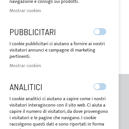
navigazione e consigli sui prodotti.
Mostrar cookies
MI LISTA DE DESEOS
No tiene ningún elemento en su lista de deseos.
PUBBLICITARI
I cookie pubblicitari ci aiutano a fornire ai nostri
visitatori annunci e campagne di marketing
pertinenti.
Mostrar cookies
ANALITICI
INFORMACIONES GENERALES
I cookie analitici ci aiutano a capire come i nostri
Contactos
visitatori interagiscono con il sito web. Ci aiuta a
capire il numero di visitatori, da dove provengono
Quienes somos
i visitatori e le pagine che navigano. I cookie
Blog
raccolgono questi dati e sono riportati in forma