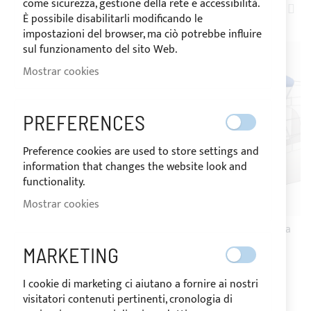
come sicurezza, gestione della rete e accessibilità.
FIJ
2
ARTÍCULOS
È possibile disabilitarli modificando le
DIR
impostazioni del browser, ma ciò potrebbe influire
DE
sul funzionamento del sito Web.
Mostrar cookies
PREFERENCES
Preference cookies are used to store settings and
information that changes the website look and
functionality.
Mostrar cookies
Toldo Bimini 2 arcos para
Toldo Bimini 2 arcos para
ETAP 28i
ETAP 24i
MARKETING
I cookie di marketing ci aiutano a fornire ai nostri
visitatori contenuti pertinenti, cronologia di