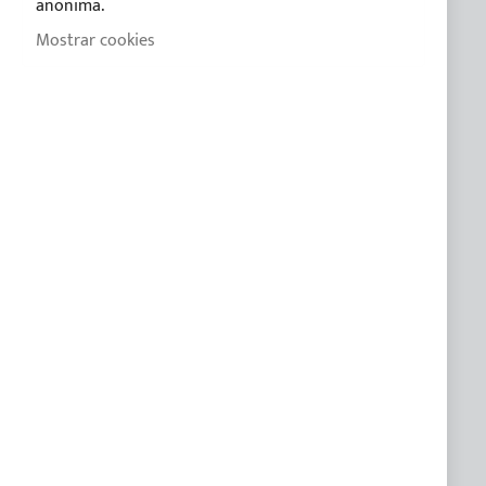
anonima.
Formas de pago
Mostrar cookies
Condiciones de venta
Política de Privacidad
Política de Cookies
CUSTOM LINE
SOBRE A MEDIDA
ASISTENCIA
FAQ
Guía práctica para la compra del toldo bimini