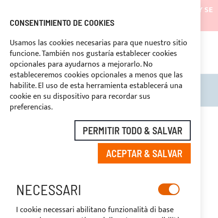
LOS ENVÍOS ESTARÁN SUSPENDIDOS DESDE EL 05/08/26 Y SE
REANUDARÁN EL 27/08/26
CONSENTIMIENTO DE COOKIES
DESCUENTOS RESERVADOS A LOS OPERADORES DEL
Usamos las cookies necesarias para que nuestro sitio
SECTOR
funcione. También nos gustaría establecer cookies
ASI
O
opcionales para ayudarnos a mejorarlo. No
DERECHO DE DESUSTIMIENTO
estableceremos cookies opcionales a menos que las
habilite. El uso de esta herramienta establecerá una
Search
Mi c
cookie en su dispositivo para recordar sus
preferencias.
PERMITIR TODO & SALVAR
ETAP
ACEPTAR & SALVAR
NECESSARI
I cookie necessari abilitano funzionalità di base