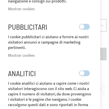
navigazione e consigli sui prodotti.
28,40 €
Sea el primero en dejar una reseña para este artículo
Mostrar cookies
PUBBLICITARI
DIMENSIÓN
I cookie pubblicitari ci aiutano a fornire ai nostri
visitatori annunci e campagne di marketing
pertinenti.
CANTIDAD
AÑADIR AL CARRITO
Mostrar cookies
Añadir a la Lista de Deseos
Añadir para
ANALITICI
comparar
I cookie analitici ci aiutano a capire come i nostri
visitatori interagiscono con il sito web. Ci aiuta a
DESCRIPCIÓN
capire il numero di visitatori, da dove provengono
i visitatori e le pagine che navigano. I cookie
Base 90°
de
acero inoxidable
AISI 316 para tubo
raccolgono questi dati e sono riportati in forma
Ø22/25mm
.