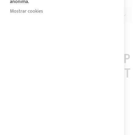
anonima.
Mostrar cookies
RESEÑAS
LOS CLIENTES QUE COMP
RARON ESTE ARTÍCULO T
AMBIÉN COMPRARON