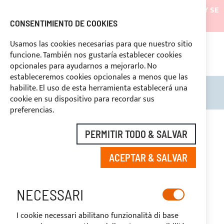
LOS ENVÍOS ESTARÁN SUSPENDIDOS DESDE EL 05/08/26 Y SE
REANUDARÁN EL 27/08/26
CONSENTIMIENTO DE COOKIES
DESCUENTOS RESERVADOS A LOS OPERADORES DEL
Usamos las cookies necesarias para que nuestro sitio
SECTOR
funcione. También nos gustaría establecer cookies
ASI
O
opcionales para ayudarnos a mejorarlo. No
DERECHO DE DESUSTIMIENTO
estableceremos cookies opcionales a menos que las
habilite. El uso de esta herramienta establecerá una
Search
Mi c
cookie en su dispositivo para recordar sus
preferencias.
Saltar
al
PERMITIR TODO & SALVAR
final
de
ACEPTAR & SALVAR
la
galería
de
imágenes
NECESSARI
I cookie necessari abilitano funzionalità di base