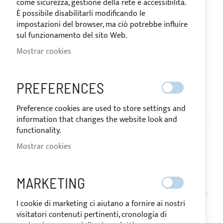
come sicurezza, gestione della rete e accessibilità.
È possibile disabilitarli modificando le
impostazioni del browser, ma ciò potrebbe influire
sul funzionamento del sito Web.
Mostrar cookies
PREFERENCES
ENVÍO EN 24/48 HORAS
Saltar
Preference cookies are used to store settings and
al
information that changes the website look and
AT05-001
comienzo
functionality.
BASE PARA TUBO EN
de
Mostrar cookies
la
ACERO INOXIDABLE
galería
de
MARKETING
imágenes
DISPONIBLE
El precio puede variar según
I cookie di marketing ci aiutano a fornire ai nostri
el tipo de IVA del país de
destino de la mercancía.
visitatori contenuti pertinenti, cronologia di
As low as