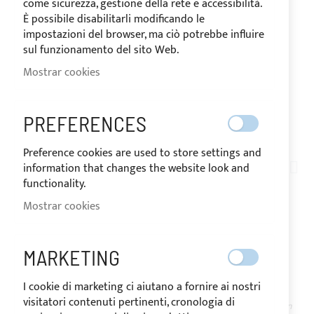
come sicurezza, gestione della rete e accessibilità.
È possibile disabilitarli modificando le
impostazioni del browser, ma ciò potrebbe influire
sul funzionamento del sito Web.
Mostrar cookies
PREFERENCES
ENVÍO EN 24 HORAS
Saltar
Preference cookies are used to store settings and
al
information that changes the website look and
AN01-012
comienzo
functionality.
PAQUETE DE 5 METROS
de
Mostrar cookies
la
VELCRO MACHO +
galería
de
HEMBRA H.20MM - AZUL
MARKETING
imágenes
I cookie di marketing ci aiutano a fornire ai nostri
visitatori contenuti pertinenti, cronologia di
DISPONIBLE
El precio puede variar según