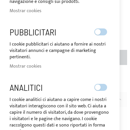
navigazione e consigli sui prodotti.
el tipo de IVA del país de
destino de la mercancía.
Mostrar cookies
13,69 €
Special
Price
Regular
Price
17,10 €
PUBBLICITARI
Sea el primero en dejar una reseña para este artículo
I cookie pubblicitari ci aiutano a fornire ai nostri
visitatori annunci e campagne di marketing
CANTIDAD
pertinenti.
AÑADIR AL CARRITO
Mostrar cookies
Añadir a la Lista de Deseos
Añadir para
comparar
ANALITICI
I cookie analitici ci aiutano a capire come i nostri
DESCRIPCIÓN
visitatori interagiscono con il sito web. Ci aiuta a
capire il numero di visitatori, da dove provengono
Paquete de 5 metros Velcro macho + hembra h.20mm -
i visitatori e le pagine che navigano. I cookie
azul
raccolgono questi dati e sono riportati in forma