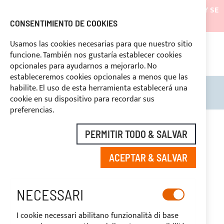
LOS ENVÍOS ESTARÁN SUSPENDIDOS DESDE EL 05/08/26 Y SE
REANUDARÁN EL 27/08/26
CONSENTIMIENTO DE COOKIES
DESCUENTOS RESERVADOS A LOS OPERADORES DEL
Usamos las cookies necesarias para que nuestro sitio
SECTOR
funcione. También nos gustaría establecer cookies
669969
opcionales para ayudarnos a mejorarlo. No
PAGO PERSONALIZADO
estableceremos cookies opcionales a menos que las
habilite. El uso de esta herramienta establecerá una
Search
Mi c
cookie en su dispositivo para recordar sus
preferencias.
Saltar
al
-20%
PERMITIR TODO & SALVAR
final
de
ACEPTAR & SALVAR
la
galería
de
imágenes
NECESSARI
I cookie necessari abilitano funzionalità di base