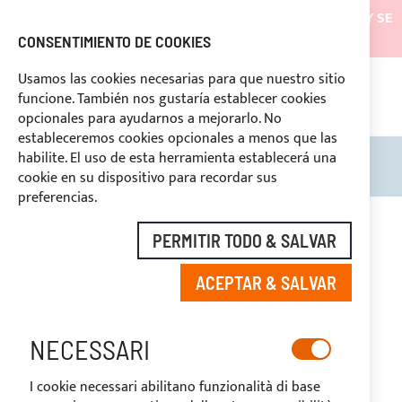
LOS ENVÍOS ESTARÁN SUSPENDIDOS DESDE EL 05/08/26 Y SE
REANUDARÁN EL 27/08/26
CONSENTIMIENTO DE COOKIES
DESCUENTOS RESERVADOS A LOS OPERADORES DEL
Usamos las cookies necesarias para que nuestro sitio
SECTOR
funcione. También nos gustaría establecer cookies
669969
opcionales para ayudarnos a mejorarlo. No
PAGO PERSONALIZADO
estableceremos cookies opcionales a menos que las
habilite. El uso de esta herramienta establecerá una
Search
Mi c
cookie en su dispositivo para recordar sus
preferencias.
Saltar
al
PERMITIR TODO & SALVAR
final
de
ACEPTAR & SALVAR
la
galería
de
imágenes
NECESSARI
I cookie necessari abilitano funzionalità di base