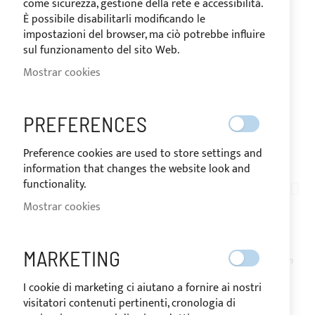
come sicurezza, gestione della rete e accessibilità.
È possibile disabilitarli modificando le
impostazioni del browser, ma ciò potrebbe influire
sul funzionamento del sito Web.
Mostrar cookies
PREFERENCES
ENVIADO EN 15 DÍAS
Preference cookies are used to store settings and
Saltar
information that changes the website look and
al
functionality.
CO05
comienzo
Mostrar cookies
FUNDA PARA WINCH
de
la
galería
MARKETING
DISPONIBLE
de
El precio puede variar según
el tipo de IVA del país de
imágenes
I cookie di marketing ci aiutano a fornire ai nostri
destino de la mercancía.
As low as
visitatori contenuti pertinenti, cronologia di
126,90 €