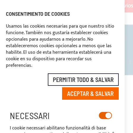
LOS ENVÍOS
CONSENTIMIENTO DE COOKIES
ASISTENCIA CONTINUA
+39 333
DESCUENTOS RESERVADOS A LOS OPERADORES DEL SECTOR
Usamos las cookies necesarias para que nuestro sitio
funcione. También nos gustaría establecer cookies
TOLDOS BIMINI
ROLL BARS
opcionales para ayudarnos a mejorarlo. No
estableceremos cookies opcionales a menos que las
habilite. El uso de esta herramienta establecerá una
cookie en su dispositivo para recordar sus
DESCUENTOS RESERVADOS A L
preferencias.
PERMITIR TODO & SALVAR
INICIO
ESTRUCTURA PARA CAPOTAS ANTIROCIONES
ACEPTAR & SALVAR
Saltar
al
final
NECESSARI
de
la
I cookie necessari abilitano funzionalità di base
galería