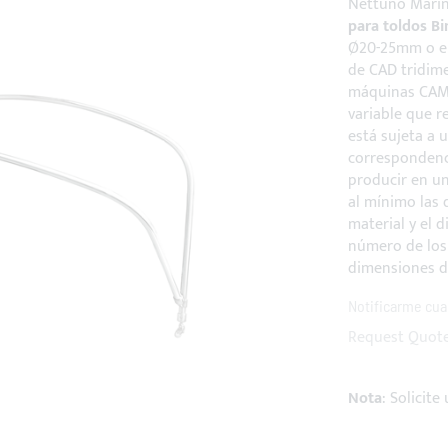
Nettuno Mari
para toldos Bi
Ø20-25mm o en
de CAD tridime
máquinas CAM,
variable que r
está sujeta a 
correspondenc
producir en un
al mínimo las 
material y el d
número de los 
dimensiones de
Notificarme cua
Request Quot
Nota
: Solicit