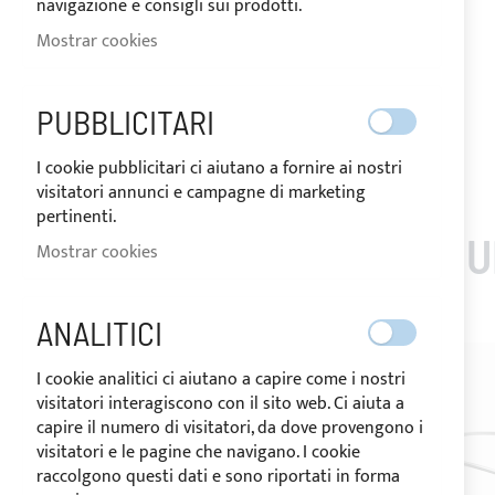
navigazione e consigli sui prodotti.
Mostrar cookies
ENVIADO EN 10 DÍAS
PUBBLICITARI
Saltar
I cookie pubblicitari ci aiutano a fornire ai nostri
al
visitatori annunci e campagne di marketing
comienzo
pertinenti.
de
LOS CLIENTES QUE 
la
Mostrar cookies
galería
de
imágenes
ANALITICI
I cookie analitici ci aiutano a capire come i nostri
visitatori interagiscono con il sito web. Ci aiuta a
capire il numero di visitatori, da dove provengono i
visitatori e le pagine che navigano. I cookie
raccolgono questi dati e sono riportati in forma