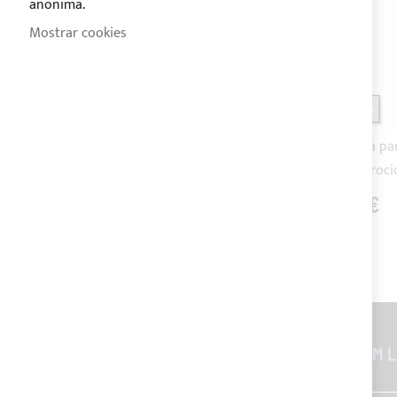
anonima.
Mostrar cookies
ACABADO
ENVÍO 10 DÍAS
ENVÍO 10 DÍAS
Estructura de 4 arcos para toldo
Estructura pa
Bimini
antiroc
0,00 €
0,00 €
INFORMACIONES GENERALES
CUSTOM L
Contactos