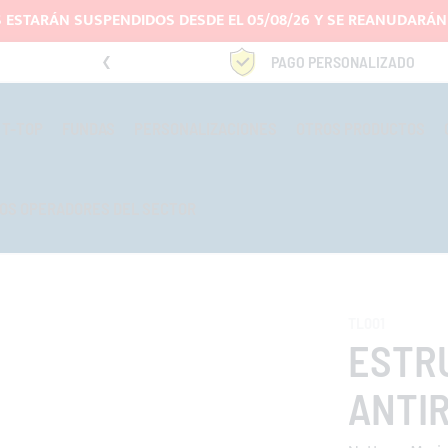
 ESTARÁN SUSPENDIDOS DESDE EL 05/08/26 Y SE REANUDARÁN 
4669969
PAGO PERSONALIZADO
T-TOP
FUNDAS
PERSONALIZACIONES
OTROS PRODUCTOS
OS OPERADORES DEL SECTOR
TL001
ESTR
ANTI