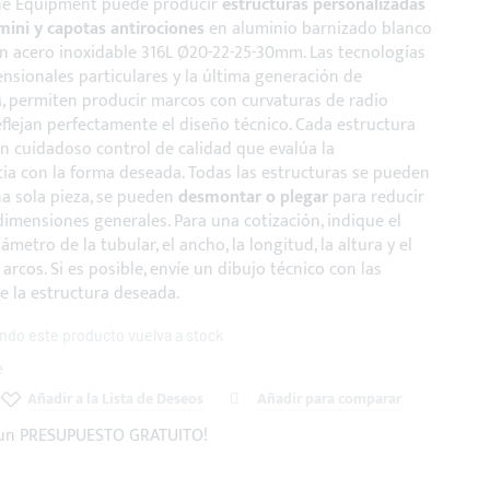
ne Equipment puede producir
estructuras personalizadas
mini y capotas antirociones
en aluminio barnizado blanco
 acero inoxidable 316L Ø20-22-25-30mm. Las tecnologías
nsionales particulares y la última generación de
 permiten producir marcos con curvaturas de radio
eflejan perfectamente el diseño técnico. Cada estructura
un cuidadoso control de calidad que evalúa la
ia con la forma deseada. Todas las estructuras se pueden
a sola pieza, se pueden
desmontar o plegar
para reducir
dimensiones generales. Para una cotización, indique el
iámetro de la tubular, el ancho, la longitud, la altura y el
arcos. Si es posible, envíe un dibujo técnico con las
 la estructura deseada.
ndo este producto vuelva a stock
e
Añadir a la Lista de Deseos
Añadir para comparar
e un PRESUPUESTO GRATUITO!