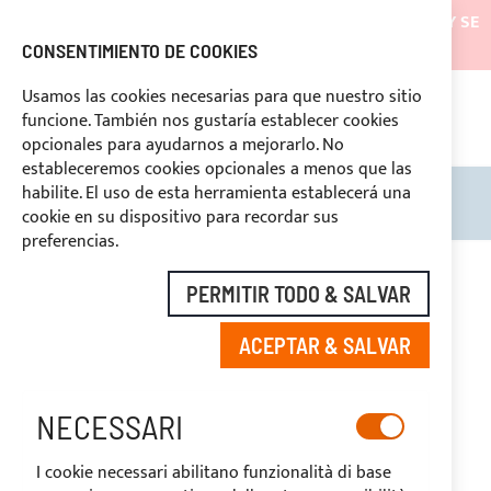
LOS ENVÍOS ESTARÁN SUSPENDIDOS DESDE EL 05/08/26 Y SE
REANUDARÁN EL 27/08/26
CONSENTIMIENTO DE COOKIES
DESCUENTOS RESERVADOS A LOS OPERADORES DEL
Usamos las cookies necesarias para que nuestro sitio
SECTOR
funcione. También nos gustaría establecer cookies
ASI
O
opcionales para ayudarnos a mejorarlo. No
DERECHO DE DESUSTIMIENTO
estableceremos cookies opcionales a menos que las
habilite. El uso de esta herramienta establecerá una
Search
Mi c
cookie en su dispositivo para recordar sus
preferencias.
Saltar
al
PERMITIR TODO & SALVAR
final
de
ACEPTAR & SALVAR
la
galería
de
imágenes
NECESSARI
I cookie necessari abilitano funzionalità di base