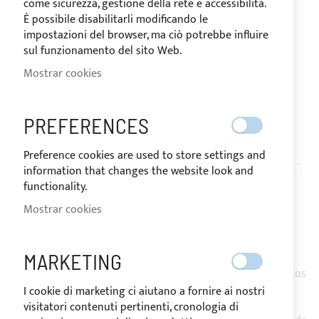
come sicurezza, gestione della rete e accessibilità.
È possibile disabilitarli modificando le
impostazioni del browser, ma ciò potrebbe influire
sul funzionamento del sito Web.
Mostrar cookies
PREFERENCES
Saltar
Preference cookies are used to store settings and
al
information that changes the website look and
COMET_11_PLUS
comienzo
functionality.
TOLDO BIMINI 2 ARCOS
de
Mostrar cookies
la
PARA COMET 11 PLUS
galería
de
MARKETING
imágenes
Toldo Bimini de acero inoxidable 316L Ø25mm con 2 o 3 arcos
y instalación en el suelo mediante soportes de acero
I cookie di marketing ci aiutano a fornire ai nostri
inoxidable.
visitatori contenuti pertinenti, cronologia di