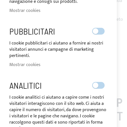
La lona es de tejido acrílico resinado Sunbrella Plus, equipada
navigazione e consigli sui prodotti.
con cremalleras debajo de los arcos, pasaje/s para el/los
Mostrar cookies
estay/es de popa,
garantiza una eficaz protección contra los rayos UV. Completo
con funda de custodia y accesorios de instalación.
PUBBLICITARI
Notificarme cuando este producto vuelva a stock
I cookie pubblicitari ci aiutano a fornire ai nostri
Request Quote
visitatori annunci e campagne di marketing
Añadir a la Lista de Deseos
Añadir para
pertinenti.
comparar
Mostrar cookies
Nota
: La devolución del los artículos personalizados no es
posible.
ANALITICI
I cookie analitici ci aiutano a capire come i nostri
LOS CLIENTES QUE COMP
visitatori interagiscono con il sito web. Ci aiuta a
capire il numero di visitatori, da dove provengono
RARON ESTE ARTÍCULO T
i visitatori e le pagine che navigano. I cookie
raccolgono questi dati e sono riportati in forma