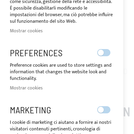
come sicurezza, gestione della rete e accessibilità.
È possibile disabilitarli modificando le
impostazioni del browser, ma ciò potrebbe influire
sul funzionamento del sito Web.
Mostrar cookies
PREFERENCES
Saltar
Preference cookies are used to store settings and
al
information that changes the website look and
RAFFAELLI_THYFON_FLY
comienzo
functionality.
TOLDO BIMINI DE ACERO
de
Mostrar cookies
la
INOXIDABLE, 3 ARCOS
galería
de
PARA RAFFAELLI THYFON
MARKETING
imágenes
FLY
I cookie di marketing ci aiutano a fornire ai nostri
visitatori contenuti pertinenti, cronologia di