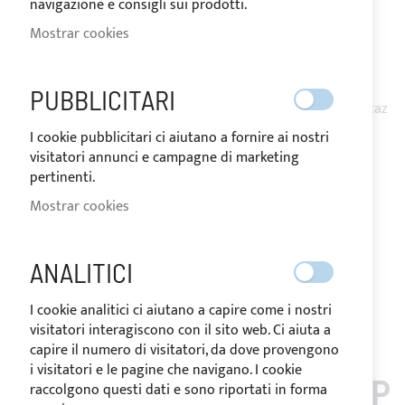
navigazione e consigli sui prodotti.
Bimini Top 3 arcos en acero inoxidable 316L Ø25mm para
Mostrar cookies
barcos Flybridge con fijación sobre barandillas o fibra de
vidrio con accesorios de acero inoxidable.
El tejido acrílico resinado Sunbrella Plus, equipado con
PUBBLICITARI
cremalleras bajo los arcos, proporciona una protección eficaz
contra los rayos UV.
I cookie pubblicitari ci aiutano a fornire ai nostri
Funda de custodia y accesorios de instalación incluidos.
visitatori annunci e campagne di marketing
pertinenti.
Notificarme cuando este producto vuelva a stock
Mostrar cookies
Request Quote
Añadir a la Lista de Deseos
Añadir para
comparar
ANALITICI
Nota
: La devolución del los artículos personalizados no es
I cookie analitici ci aiutano a capire come i nostri
posible.
visitatori interagiscono con il sito web. Ci aiuta a
capire il numero di visitatori, da dove provengono
i visitatori e le pagine che navigano. I cookie
LOS CLIENTES QUE COMP
raccolgono questi dati e sono riportati in forma