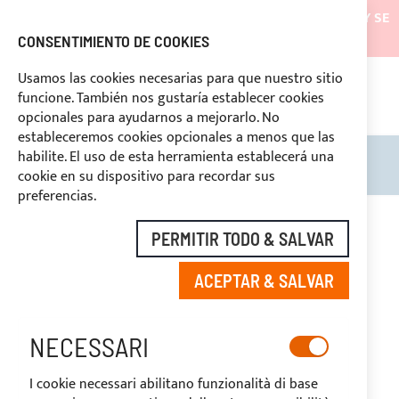
LOS ENVÍOS ESTARÁN SUSPENDIDOS DESDE EL 05/08/26 Y SE
REANUDARÁN EL 27/08/26
CONSENTIMIENTO DE COOKIES
DESCUENTOS RESERVADOS A LOS OPERADORES DEL
Usamos las cookies necesarias para que nuestro sitio
SECTOR
funcione. También nos gustaría establecer cookies
ASI
O
opcionales para ayudarnos a mejorarlo. No
DERECHO DE DESUSTIMIENTO
estableceremos cookies opcionales a menos que las
habilite. El uso de esta herramienta establecerá una
Search
Mi c
cookie en su dispositivo para recordar sus
preferencias.
Saltar
al
PERMITIR TODO & SALVAR
final
de
ACEPTAR & SALVAR
la
galería
de
imágenes
NECESSARI
I cookie necessari abilitano funzionalità di base