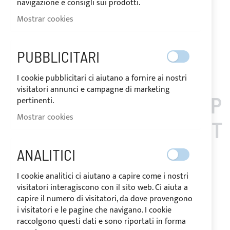
Request Quote
navigazione e consigli sui prodotti.
Añadir a la Lista de Deseos
Añadir para
Mostrar cookies
comparar
Nota
: La devolución del los artículos personalizados no es
PUBBLICITARI
posible.
I cookie pubblicitari ci aiutano a fornire ai nostri
visitatori annunci e campagne di marketing
LOS CLIENTES QUE COMP
pertinenti.
Mostrar cookies
RARON ESTE ARTÍCULO T
AMBIÉN COMPRARON
ANALITICI
I cookie analitici ci aiutano a capire come i nostri
visitatori interagiscono con il sito web. Ci aiuta a
capire il numero di visitatori, da dove provengono
i visitatori e le pagine che navigano. I cookie
raccolgono questi dati e sono riportati in forma