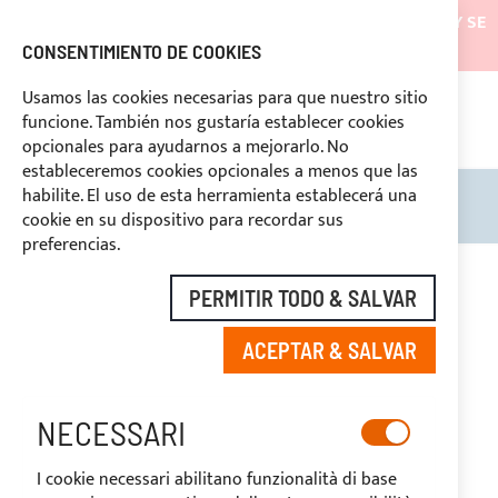
LOS ENVÍOS ESTARÁN SUSPENDIDOS DESDE EL 05/08/26 Y SE
REANUDARÁN EL 27/08/26
CONSENTIMIENTO DE COOKIES
DESCUENTOS RESERVADOS A LOS OPERADORES DEL
Usamos las cookies necesarias para que nuestro sitio
SECTOR
funcione. También nos gustaría establecer cookies
ASI
O
opcionales para ayudarnos a mejorarlo. No
DERECHO DE DESUSTIMIENTO
estableceremos cookies opcionales a menos que las
habilite. El uso de esta herramienta establecerá una
Search
Mi c
cookie en su dispositivo para recordar sus
preferencias.
Saltar
al
PERMITIR TODO & SALVAR
final
de
ACEPTAR & SALVAR
la
galería
de
imágenes
NECESSARI
I cookie necessari abilitano funzionalità di base