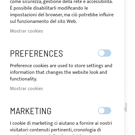
come sicurezza, gestione della rete e accessibilità.
È possibile disabilitarli modificando le
impostazioni del browser, ma ciò potrebbe influire
sul funzionamento del sito Web.
Mostrar cookies
PREFERENCES
Preference cookies are used to store settings and
Saltar
information that changes the website look and
al
functionality.
CUSTOM_POSITANO_38
comienzo
Mostrar cookies
TOLDO BIMINI 4 ARCOS
de
la
PARA POSITANO 38 OPEN
galería
MARKETING
de
imágenes
I cookie di marketing ci aiutano a fornire ai nostri
Notificarme cuando este producto vuelva a stock
visitatori contenuti pertinenti, cronologia di