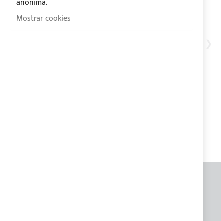
anonima.
Mostrar cookies
Toldo Bimini 4 arcos para
POSITANO 38 Open
0,00 €
INFORMACIONES GENERALES
Contactos