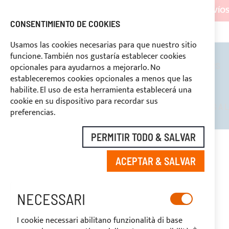
LOS ENVÍOS
CONSENTIMIENTO DE COOKIES
+39 3334669969
DESCUENTOS RESERVADOS A LOS OPERADORES DEL SECTOR
PAGO PERSONALIZA
Usamos las cookies necesarias para que nuestro sitio
funcione. También nos gustaría establecer cookies
TOLDOS BIMINI
ROLL BARS
opcionales para ayudarnos a mejorarlo. No
estableceremos cookies opcionales a menos que las
habilite. El uso de esta herramienta establecerá una
cookie en su dispositivo para recordar sus
DESCUENTOS RESERVADOS A L
preferencias.
PERMITIR TODO & SALVAR
INICIO
TERMINAL ROSCADO CON HORQUILLA PARA CABLE Ø3MM
ACEPTAR & SALVAR
Saltar
al
-20%
final
NECESSARI
de
la
I cookie necessari abilitano funzionalità di base
galería