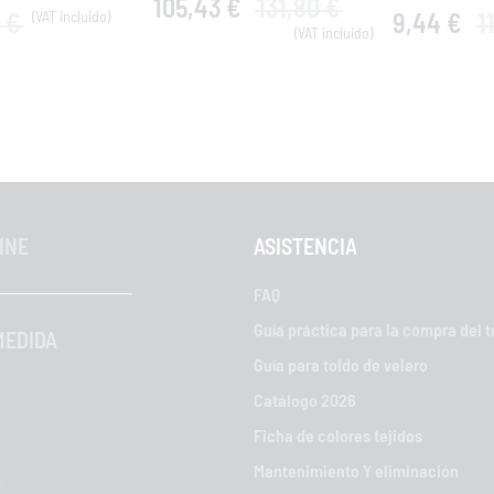
105,43 €
131,80 €
 €
9,44 €
1
INE
ASISTENCIA
FAQ
Guía práctica para la compra del t
MEDIDA
Guía para toldo de velero
Catálogo 2026
Ficha de colores tejidos
Mantenimiento Y eliminación