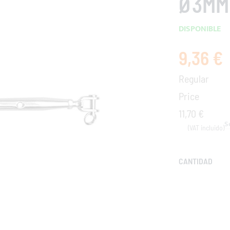
Ø3MM
DISPONIBLE
9,36 €
Special
Price
Regular
Price
11,70 €
CANTIDAD