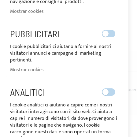
navigazione e consigli sui prodotti.
Mostrar cookies
ENVÍO EN 72 HORAS
PUBBLICITARI
Saltar
I cookie pubblicitari ci aiutano a fornire ai nostri
al
visitatori annunci e campagne di marketing
comienzo
pertinenti.
de
DESCRIPCIÓN
RESEÑAS
la
Mostrar cookies
galería
de
imágenes
Tensor con horquilla y terminal de presión
de acer
ANALITICI
Rosca interna M6
I cookie analitici ci aiutano a capire come i nostri
visitatori interagiscono con il sito web. Ci aiuta a
capire il numero di visitatori, da dove provengono i
visitatori e le pagine che navigano. I cookie
raccolgono questi dati e sono riportati in forma