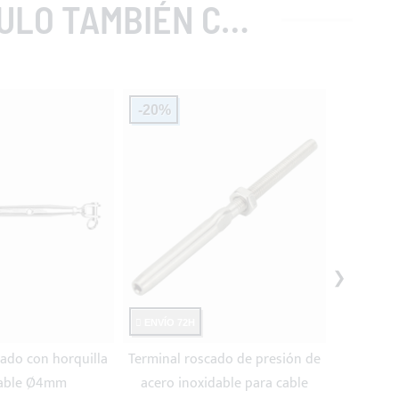
MBIÉN COMPRARON
-20%
-20%
ENVÍO 72H
ENVÍO 7
ado con horquilla
Terminal roscado de presión de
Terminal d
cable Ø4mm
acero inoxidable para cable
horquill