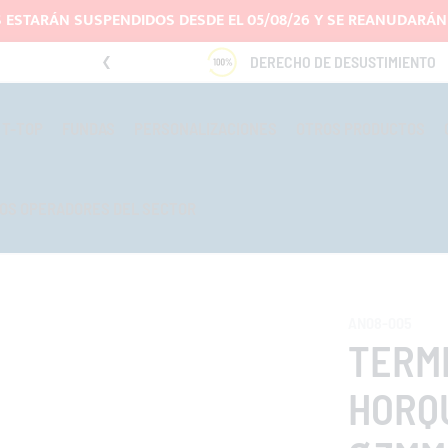
 ESTARÁN SUSPENDIDOS DESDE EL 05/08/26 Y SE REANUDARÁN 
DO
DERECHO DE DESUSTIMIENTO
T-TOP
FUNDAS
PERSONALIZACIONES
OTROS PRODUCTOS
OS OPERADORES DEL SECTOR
AN08-005
TERM
HORQ