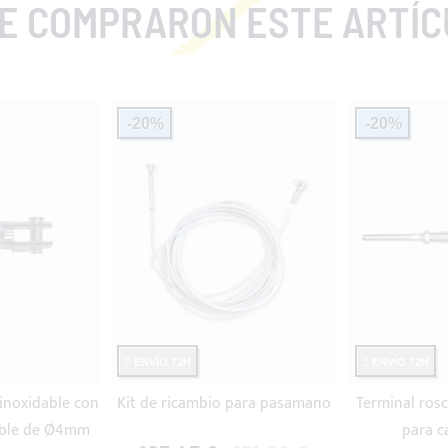
COMPRARON ESTE ARTÍCULO TA
-20%
-20%
ENVÍO 72H
ENVÍO 72H
 inoxidable con
Kit de ricambio para pasamano
Terminal rosc
cable de Ø4mm
para 