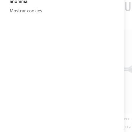
anonima.
LOS CLIENTES QUE 
Mostrar cookies
-20%
-20%
ENVÍO 72H
ENVÍO 72H
Terminal de horquilla de
Terminal de acero
conexión rápida para cable de
horquilla para 