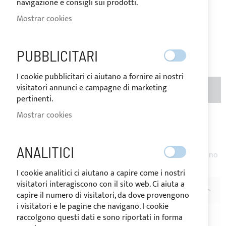
navigazione e consigli sui prodotti.
Price
Regular
Mostrar cookies
Price
63,70 €
Sea el primero en dejar una reseña para este artículo
PUBBLICITARI
I cookie pubblicitari ci aiutano a fornire ai nostri
CANTIDAD
visitatori annunci e campagne di marketing
AÑADIR AL CARRITO
(METROS)
pertinenti.
Mostrar cookies
Añadir a la Lista de Deseos
Añadir para
comparar
ANALITICI
Nota
: Precio por metro lineal. Producto cortado a petición, no
es posible realizar la devolución.
I cookie analitici ci aiutano a capire come i nostri
visitatori interagiscono con il sito web. Ci aiuta a
DESCRIPCIÓN
capire il numero di visitatori, da dove provengono
i visitatori e le pagine che navigano. I cookie
Tejido de poliéster DACRON no adhesivo para la
raccolgono questi dati e sono riportati in forma