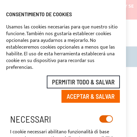
LOS ENVÍOS ESTARÁN SUSPENDIDOS DESDE EL 05/08/26 Y SE
REANUDARÁN EL 27/08/26
CONSENTIMIENTO DE COOKIES
DESCUENTOS RESERVADOS A LOS OPERADORES DEL
Usamos las cookies necesarias para que nuestro sitio
SECTOR
funcione. También nos gustaría establecer cookies
669969
opcionales para ayudarnos a mejorarlo. No
PAGO PERSONALIZADO
estableceremos cookies opcionales a menos que las
habilite. El uso de esta herramienta establecerá una
Search
Mi c
cookie en su dispositivo para recordar sus
preferencias.
Saltar
al
-20%
PERMITIR TODO & SALVAR
final
de
ACEPTAR & SALVAR
la
galería
de
imágenes
NECESSARI
I cookie necessari abilitano funzionalità di base