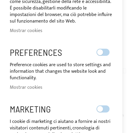
come sicurezza, gestione della rete e accessibilità.
È possibile disabilitarli modificando le
impostazioni del browser, ma ciò potrebbe influire
sul funzionamento del sito Web.
Mostrar cookies
PREFERENCES
ENVÍO EN 24/48 HORAS
Saltar
Preference cookies are used to store settings and
al
information that changes the website look and
TN08-001
comienzo
functionality.
TEJIDO POLIÉSTER
de
Mostrar cookies
la
DACRON PARA VELAS
galería
de
MARKETING
imágenes
DISPONIBLE
El precio puede variar según
I cookie di marketing ci aiutano a fornire ai nostri
el tipo de IVA del país de
destino de la mercancía.
visitatori contenuti pertinenti, cronologia di
50,96 €
Special