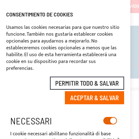
LOS ENVÍOS
CONSENTIMIENTO DE COOKIES
ASISTENCIA CONTINUA
+39 333
DESCUENTOS RESERVADOS A LOS OPERADORES DEL SECTOR
Usamos las cookies necesarias para que nuestro sitio
funcione. También nos gustaría establecer cookies
TOLDOS BIMINI
ROLL BARS
opcionales para ayudarnos a mejorarlo. No
estableceremos cookies opcionales a menos que las
habilite. El uso de esta herramienta establecerá una
cookie en su dispositivo para recordar sus
DESCUENTOS RESERVADOS A L
preferencias.
PERMITIR TODO & SALVAR
INICIO
TEJIDO POLIÉSTER MEHLER TEXNOLOGIES AIRTEX® AZUL CIELO (CÓ
ACEPTAR & SALVAR
Saltar
al
-20%
final
NECESSARI
de
la
I cookie necessari abilitano funzionalità di base
galería