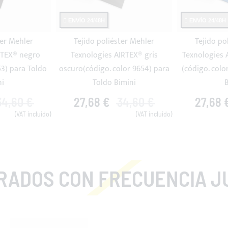
ENVÍO 24/48H
ENVÍO 24/48H
ter Mehler
Tejido poliéster Mehler
Tejido po
RTEX® negro
Texnologies AIRTEX® gris
Texnologies 
53) para Toldo
oscuro(código. color 9654) para
(código. colo
ni
Toldo Bimini
B
34,60 €
27,68 €
34,60 €
27,68 
RADOS CON FRECUENCIA J