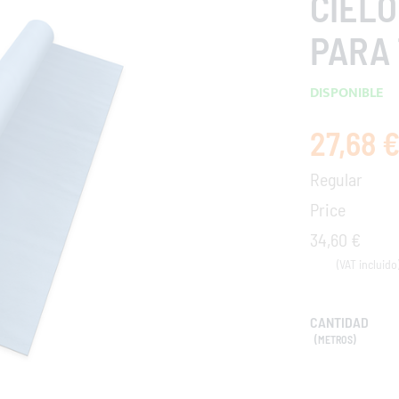
CIELO
PARA 
DISPONIBLE
27,68 
Special
Price
Regular
Price
34,60 €
CANTIDAD
(METROS)