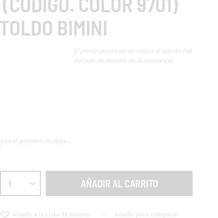
 (CÓDIGO. COLOR 9701)
TOLDO BIMINI
El precio puede variar según el tipo de IVA
del país de destino de la mercancía.
€
Sea el primero en dejar una reseña para este artículo
AÑADIR AL CARRITO
Añadir a la Lista de Deseos
Añadir para comparar