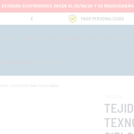
 ESTARÁN SUSPENDIDOS DESDE EL 05/08/26 Y SE REANUDARÁN 
4669969
PAGO PERSONALIZADO
T-TOP
FUNDAS
PERSONALIZACIONES
OTROS PRODUCTOS
OS OPERADORES DEL SECTOR
DIGO. COLOR 9701) PARA TOLDO BIMINI
TN03-006
TEJI
TEXN