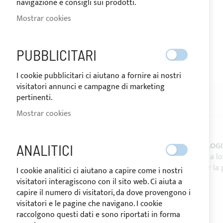
navigazione e consigli sui prodotti.
Mostrar cookies
ENVÍO EN 24/48 HORAS
PUBBLICITARI
Saltar
I cookie pubblicitari ci aiutano a fornire ai nostri
al
visitatori annunci e campagne di marketing
comienzo
pertinenti.
de
DESCRIPCIÓN
RESEÑAS
la
Mostrar cookies
galería
de
imágenes
Los
tejidos AIRTEX® classic de MEHLER TEXNOLOG
ANALITICI
Aseguran una elevada
protección
y
resistencia
a l
Son tejidos ligeros y versátiles aconsejados par l
I cookie analitici ci aiutano a capire come i nostri
visitatori interagiscono con il sito web. Ci aiuta a
CARACTERISTICAS:
capire il numero di visitatori, da dove provengono i
- Altura rollo: 170cm -
Venta por el metro lineal
visitatori e le pagine che navigano. I cookie
- Composición: 100% poliéster
raccolgono questi dati e sono riportati in forma
- Peso: 200g/m²