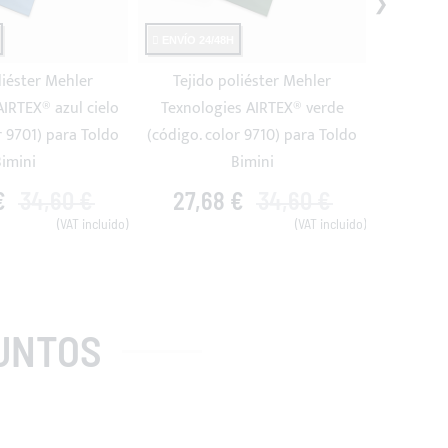
ENVÍO 24/48H
ENVÍO 24
liéster Mehler
Tejido poliéster Mehler
Tejid
AIRTEX® azul cielo
Texnologies AIRTEX® verde
Texnolo
r 9701) para Toldo
(código. color 9710) para Toldo
(código. 
imini
Bimini
€
34,60 €
27,68 €
34,60 €
27,
UNTOS