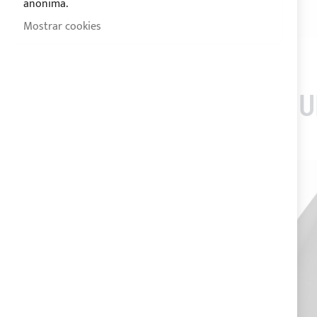
anonima.
- Untado sobre un lado con resinas acrílicas
Mostrar cookies
- Impermeabilidad (DIN EN 24920)
LOS CLIENTES QUE 
-20%
-20%