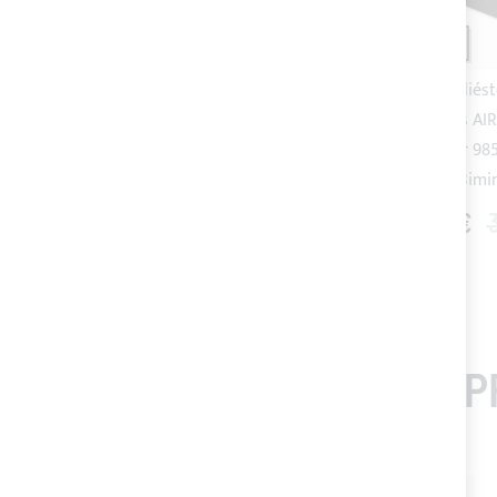
ENVÍO 24/48H
ENVÍO 24/48H
Tejido poliéster Mehler
Tejido poliés
Texnologies AIRTEX® bordeaux
Texnologies AI
(código. color 9879) para Toldo
(código. color 98
Bimini
Bimi
27,68 €
34,60 €
27,68 €
COMP