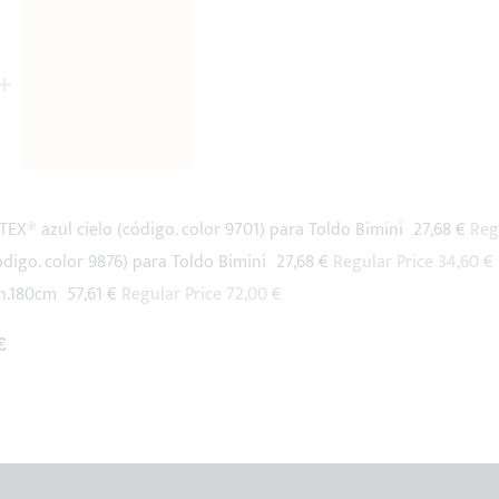
Special
TEX® azul cielo (código. color 9701) para Toldo Bimini
27,68 €
Reg
Price
Special
digo. color 9876) para Toldo Bimini
27,68 €
Regular Price
34,60 €
Price
Special
 h.180cm
57,61 €
Regular Price
72,00 €
Price
€