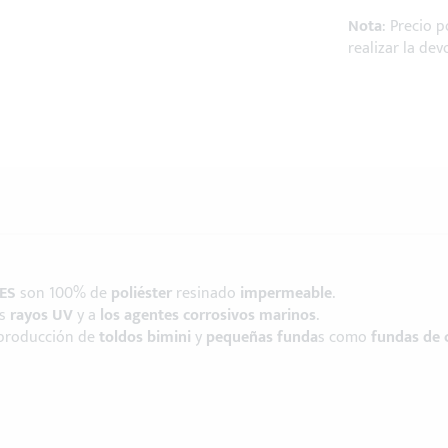
Nota
: Precio 
realizar la dev
IES
son 100% de
poliéster
resinado
impermeable
.
os
rayos UV
y a
los agentes corrosivos marinos
.
a producción de
toldos bimini
y
pequeñas funda
s como
fundas de 