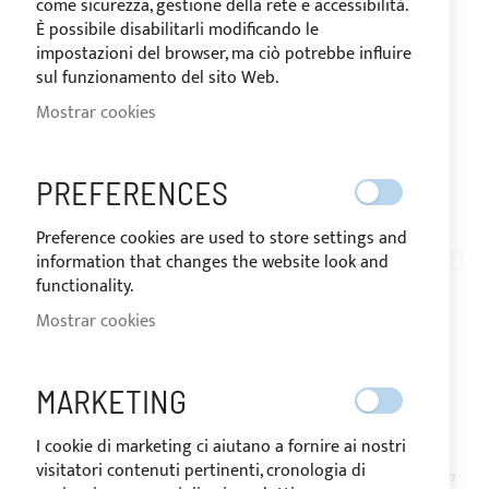
come sicurezza, gestione della rete e accessibilità.
È possibile disabilitarli modificando le
impostazioni del browser, ma ciò potrebbe influire
sul funzionamento del sito Web.
Mostrar cookies
PREFERENCES
ENVÍO EN 24 HORAS
Saltar
Preference cookies are used to store settings and
al
information that changes the website look and
AN04-001
comienzo
functionality.
CREMALLERA DIVISIBLE
de
Mostrar cookies
la
BLANCA EN ESPIRAL
galería
de
MALLA 10MM
MARKETING
imágenes
I cookie di marketing ci aiutano a fornire ai nostri
visitatori contenuti pertinenti, cronologia di
DISPONIBLE
El precio puede variar según