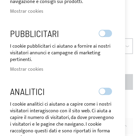
navigazione e consigli sui prodotti.
el tipo de IVA del país de
destino de la mercancía.
Mostrar cookies
As low as
80,73 €
Sea el primero en dejar una reseña para este artículo
PUBBLICITARI
I cookie pubblicitari ci aiutano a fornire ai nostri
DIMENSIÓN
visitatori annunci e campagne di marketing
pertinenti.
Mostrar cookies
CANTIDAD
AÑADIR AL CARRITO
ANALITICI
Añadir a la Lista de Deseos
Añadir para
I cookie analitici ci aiutano a capire come i nostri
visitatori interagiscono con il sito web. Ci aiuta a
comparar
capire il numero di visitatori, da dove provengono
i visitatori e le pagine che navigano. I cookie
DESCRIPCIÓN
raccolgono questi dati e sono riportati in forma