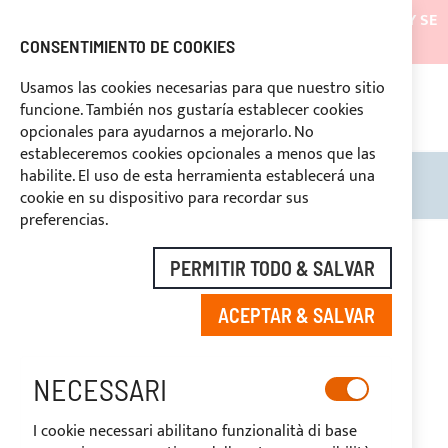
LOS ENVÍOS ESTARÁN SUSPENDIDOS DESDE EL 05/08/26 Y SE
REANUDARÁN EL 27/08/26
CONSENTIMIENTO DE COOKIES
DESCUENTOS RESERVADOS A LOS OPERADORES DEL
Usamos las cookies necesarias para que nuestro sitio
SECTOR
funcione. También nos gustaría establecer cookies
ASI
O
opcionales para ayudarnos a mejorarlo. No
DERECHO DE DESUSTIMIENTO
estableceremos cookies opcionales a menos que las
habilite. El uso de esta herramienta establecerá una
Search
Mi c
cookie en su dispositivo para recordar sus
preferencias.
Saltar
al
-20%
PERMITIR TODO & SALVAR
final
de
ACEPTAR & SALVAR
la
galería
de
imágenes
NECESSARI
I cookie necessari abilitano funzionalità di base