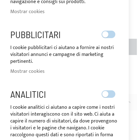
navigazione e consigli sui prodotti.
Price
Regular
Mostrar cookies
Price
6,00 €
Valoración:
1
100
100
% of
PUBBLICITARI
CANTIDAD
AÑADIR AL CARRITO
I cookie pubblicitari ci aiutano a fornire ai nostri
visitatori annunci e campagne di marketing
pertinenti.
Añadir a la Lista de Deseos
Añadir para
Mostrar cookies
comparar
Nota
: Precio por metro lineal
ANALITICI
DESCRIPCIÓN
I cookie analitici ci aiutano a capire come i nostri
visitatori interagiscono con il sito web. Ci aiuta a
Cremallera de cadena continua
YKK
de 8 mm ideal para
capire il numero di visitatori, da dove provengono
tapicería náutica.
i visitatori e le pagine che navigano. I cookie
Resistente a los rayos ultravioleta y a los agentes
raccolgono questi dati e sono riportati in forma
corrosivos marinos.