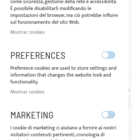
come sicurezza, gestione della rete e accessibilità.
È possibile disabilitarli modificando le
impostazioni del browser, ma ciò potrebbe influire
sul funzionamento del sito Web.
Mostrar cookies
PREFERENCES
ENVÍO EN 24 HORAS
Saltar
Preference cookies are used to store settings and
al
information that changes the website look and
AN04-016
comienzo
functionality.
CREMALLERA CONTINUA
de
Mostrar cookies
la
YKK NEGRA, MALLA 8MM
galería
de
MARKETING
imágenes
DISPONIBLE
El precio puede variar según el tipo de
I cookie di marketing ci aiutano a fornire ai nostri
IVA del país de destino de la mercancía.
visitatori contenuti pertinenti, cronologia di
4,81 €
Special