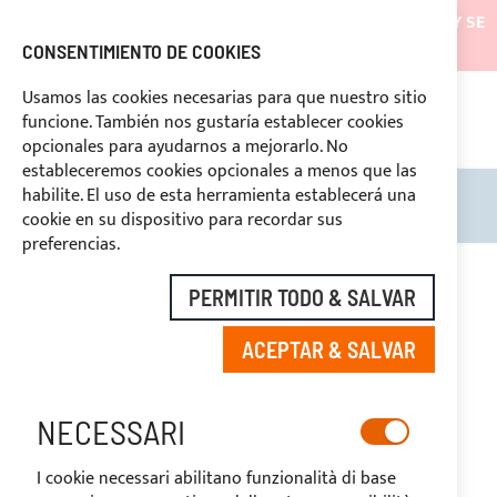
LOS ENVÍOS ESTARÁN SUSPENDIDOS DESDE EL 05/08/26 Y SE
REANUDARÁN EL 27/08/26
CONSENTIMIENTO DE COOKIES
DESCUENTOS RESERVADOS A LOS OPERADORES DEL
Usamos las cookies necesarias para que nuestro sitio
SECTOR
funcione. También nos gustaría establecer cookies
669969
opcionales para ayudarnos a mejorarlo. No
PAGO PERSONALIZADO
estableceremos cookies opcionales a menos que las
habilite. El uso de esta herramienta establecerá una
Search
Mi c
cookie en su dispositivo para recordar sus
preferencias.
Saltar
al
-20%
PERMITIR TODO & SALVAR
final
de
ACEPTAR & SALVAR
la
galería
de
imágenes
NECESSARI
I cookie necessari abilitano funzionalità di base