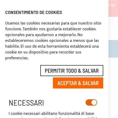
LOS ENVÍOS ESTARÁN SUSPENDIDOS DESDE EL 05/08/26 Y SE
REANUDARÁN EL 27/08/26
CONSENTIMIENTO DE COOKIES
DESCUENTOS RESERVADOS A LOS OPERADORES DEL
Usamos las cookies necesarias para que nuestro sitio
SECTOR
funcione. También nos gustaría establecer cookies
669969
opcionales para ayudarnos a mejorarlo. No
PAGO PERSONALIZADO
estableceremos cookies opcionales a menos que las
habilite. El uso de esta herramienta establecerá una
Search
Mi c
cookie en su dispositivo para recordar sus
preferencias.
Saltar
al
-20%
PERMITIR TODO & SALVAR
final
de
ACEPTAR & SALVAR
la
galería
de
imágenes
NECESSARI
I cookie necessari abilitano funzionalità di base