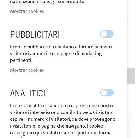
navigazione e consigli sui prodotti.
DISPONIBLE
Mostrar cookies
El precio puede variar según el tipo de
IVA del país de destino de la mercancía.
3,20 €
Special
PUBBLICITARI
Price
Regular
Price
4,00 €
I cookie pubblicitari ci aiutano a fornire ai nostri
Valoración:
1
visitatori annunci e campagne di marketing
100
100
% of
pertinenti.
Mostrar cookies
CANTIDAD
AÑADIR AL CARRITO
ANALITICI
Añadir a la Lista de Deseos
Añadir para
I cookie analitici ci aiutano a capire come i nostri
comparar
visitatori interagiscono con il sito web. Ci aiuta a
capire il numero di visitatori, da dove provengono
DESCRIPCIÓN
i visitatori e le pagine che navigano. I cookie
raccolgono questi dati e sono riportati in forma
Cursor de metal
para cremallera espiral continua
YKK