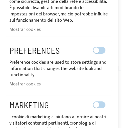
come sicurezza, gestione della rete e accessibilità.
È possibile disabilitarli modificando le
impostazioni del browser, ma ciò potrebbe influire
sul funzionamento del sito Web.
Mostrar cookies
PREFERENCES
ENVÍO EN 24 HORAS
Saltar
Preference cookies are used to store settings and
al
information that changes the website look and
AN04-022
comienzo
functionality.
CURSOR NEGRO PARA
de
Mostrar cookies
la
CREMALLERA ESPIRAL
galería
de
CONTINUA YKK, MALLA
MARKETING
imágenes
8MM
I cookie di marketing ci aiutano a fornire ai nostri
visitatori contenuti pertinenti, cronologia di