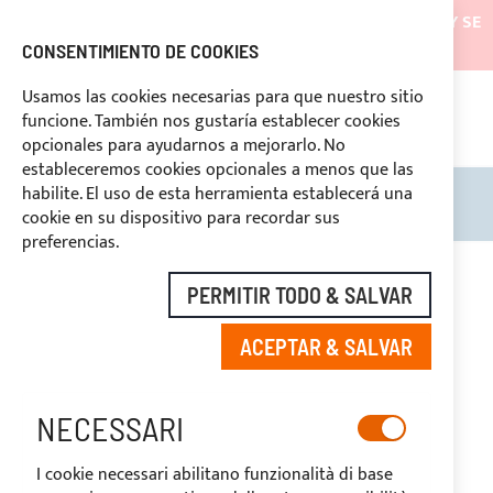
LOS ENVÍOS ESTARÁN SUSPENDIDOS DESDE EL 05/08/26 Y SE
REANUDARÁN EL 27/08/26
CONSENTIMIENTO DE COOKIES
DESCUENTOS RESERVADOS A LOS OPERADORES DEL
Usamos las cookies necesarias para que nuestro sitio
SECTOR
funcione. También nos gustaría establecer cookies
669969
opcionales para ayudarnos a mejorarlo. No
PAGO PERSONALIZADO
estableceremos cookies opcionales a menos que las
habilite. El uso de esta herramienta establecerá una
Search
Mi c
cookie en su dispositivo para recordar sus
preferencias.
Saltar
al
PERMITIR TODO & SALVAR
final
de
ACEPTAR & SALVAR
la
galería
de
imágenes
NECESSARI
I cookie necessari abilitano funzionalità di base