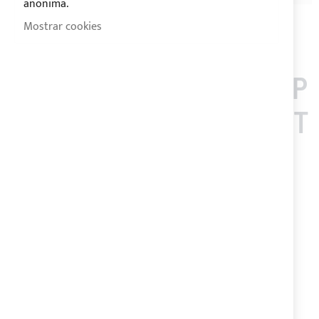
anonima.
Mostrar cookies
LOS CLIENTES QUE COMP
RARON ESTE ARTÍCULO T
AMBIÉN COMPRARON