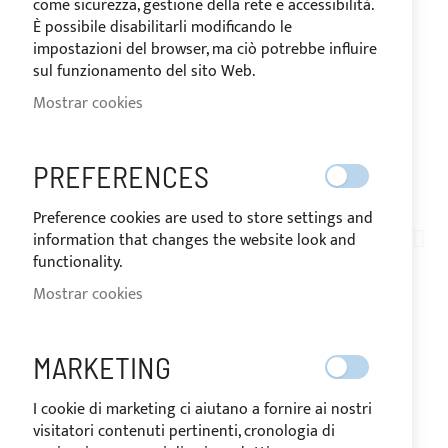
come sicurezza, gestione della rete e accessibilità.
È possibile disabilitarli modificando le
impostazioni del browser, ma ciò potrebbe influire
sul funzionamento del sito Web.
Mostrar cookies
PREFERENCES
ENVÍO EN 24/48 HORAS
Saltar
Preference cookies are used to store settings and
al
information that changes the website look and
AT06-009
comienzo
functionality.
BASE DE SOPORTE TIPO
de
Mostrar cookies
la
CHUMACERA DE NILÓN
galería
de
BLANCO
MARKETING
imágenes
I cookie di marketing ci aiutano a fornire ai nostri
visitatori contenuti pertinenti, cronologia di
DISPONIBLE
El precio puede variar según el tipo de