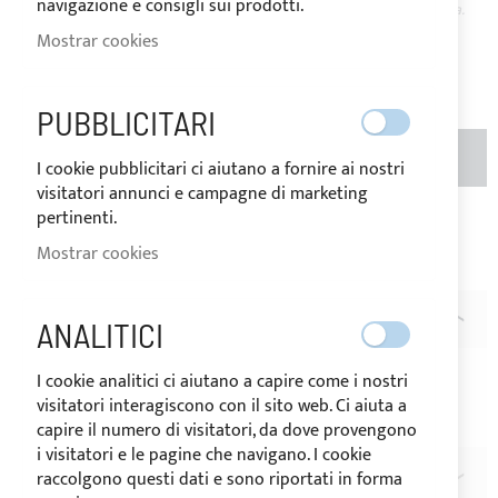
navigazione e consigli sui prodotti.
IVA del país de destino de la mercancía.
Mostrar cookies
1,20 €
Valoración:
1
100
100
% of
PUBBLICITARI
CANTIDAD
AÑADIR AL CARRITO
I cookie pubblicitari ci aiutano a fornire ai nostri
visitatori annunci e campagne di marketing
pertinenti.
Añadir a la Lista de Deseos
Añadir para
Mostrar cookies
comparar
DESCRIPCIÓN
ANALITICI
Base de soporte tipo chymacera en nilón blanco
I cookie analitici ci aiutano a capire come i nostri
visitatori interagiscono con il sito web. Ci aiuta a
DIMENSIONES
: h.47mm - Ø12mm
capire il numero di visitatori, da dove provengono
i visitatori e le pagine che navigano. I cookie
raccolgono questi dati e sono riportati in forma
RESEÑAS
1