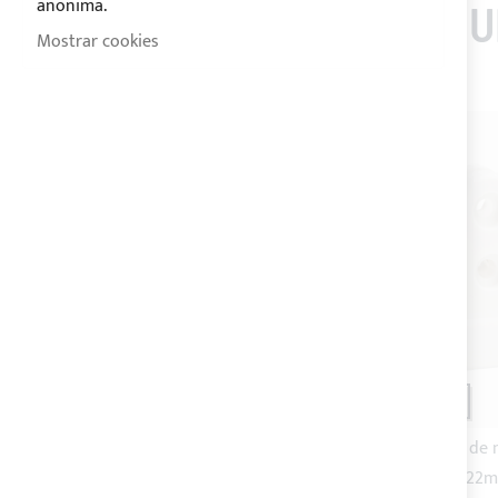
anonima.
LOS CLIENTES QUE 
Mostrar cookies
ENVÍO 24/48H
ENVÍO 24/48H
Base de soporte tipo chumacera
Abrazadera de 
de nilón blanco
Ø22