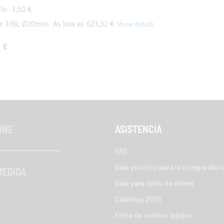
llo
3,50 €
ble 316L Ø20mm
As low as
623,32 €
 €
INE
ASISTENCIA
FAQ
Guía práctica para la compra del t
MEDIDA
Guía para toldo de velero
Catálogo 2026
Ficha de colores tejidos