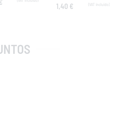
€
1,40 €
1,
UNTOS