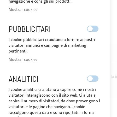
navigazione e consigli sui prodotti.
Mostrar cookies
ENVÍO EN 24/48 HORAS
PUBBLICITARI
Saltar
I cookie pubblicitari ci aiutano a fornire ai nostri
al
visitatori annunci e campagne di marketing
comienzo
pertinenti.
de
DESCRIPCIÓN
RESEÑAS
la
Mostrar cookies
galería
de
imágenes
Soporte recto
de
nilón negro con tornillo
para la i
ANALITICI
Distancia axial agujeros: 4cm
I cookie analitici ci aiutano a capire come i nostri
visitatori interagiscono con il sito web. Ci aiuta a
capire il numero di visitatori, da dove provengono i
visitatori e le pagine che navigano. I cookie
raccolgono questi dati e sono riportati in forma