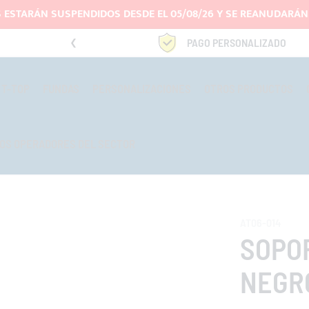
 ESTARÁN SUSPENDIDOS DESDE EL 05/08/26 Y SE REANUDARÁN 
4669969
PAGO PERSONALIZADO
T-TOP
FUNDAS
PERSONALIZACIONES
OTROS PRODUCTOS
OS OPERADORES DEL SECTOR
AT06-014
SOPO
NEGR