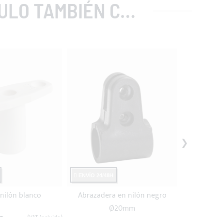
MBIÉN COMPRARON
ENVÍO 24/48H
ENVÍO 24
nilón blanco
Abrazadera en nilón negro
Abrazad
Ø20mm