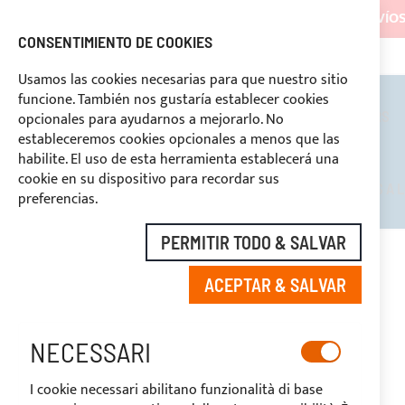
LOS ENVÍOS
CONSENTIMIENTO DE COOKIES
ASISTENCIA CONTINUA
+39 333
DESCUENTOS RESERVADOS A LOS OPERADORES DEL SECTOR
Usamos las cookies necesarias para que nuestro sitio
funcione. También nos gustaría establecer cookies
TOLDOS BIMINI
ROLL BARS
opcionales para ayudarnos a mejorarlo. No
estableceremos cookies opcionales a menos que las
habilite. El uso de esta herramienta establecerá una
cookie en su dispositivo para recordar sus
DESCUENTOS RESERVADOS A L
preferencias.
PERMITIR TODO & SALVAR
INICIO
SOPORTE RECTO DE NILÓN NEGRO CON TORNILLO
ACEPTAR & SALVAR
Saltar
al
final
NECESSARI
de
la
I cookie necessari abilitano funzionalità di base
galería