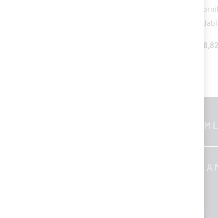
Este artículo:
Soporte recto de nilón negro con torni
Toldo Bimini SPORT 3 arcos - Tubo de acero inoxida
AÑADIR TODO AL CARRITO
TOTAL PRICE
626,82
INFORMACIONES GENERALES
CUSTOM L
Contactos
Quienes somos
SOBRE A 
Blog
Formas de pago