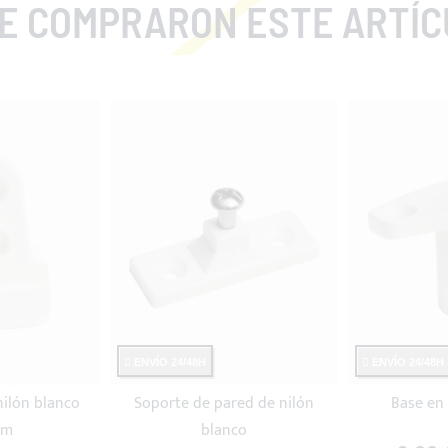
COMPRARON ESTE ARTÍCULO TA
ENVÍO 24/48H
ENVÍO 24/48H
nilón blanco
Soporte de pared de nilón
Base en 
mm
blanco