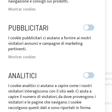
navigazione e consigli sui prodotti.
Mostrar cookies
ENVIADO EN 10 DÍAS
PUBBLICITARI
Saltar
I cookie pubblicitari ci aiutano a fornire ai nostri
al
visitatori annunci e campagne di marketing
comienzo
pertinenti.
de
DESCRIPCIÓN
RESEÑAS
la
Mostrar cookies
galería
de
imágenes
Tejido
acrílico liso
MAESTRALE especialmente adecu
ANALITICI
Tejido con alta resistencia al desgarro y fácil man
NOTA
: Venta en rollo - Para rollos de mayor tamañ
I cookie analitici ci aiutano a capire come i nostri
visitatori interagiscono con il sito web. Ci aiuta a
Composición:
100% ACRÍLICO
capire il numero di visitatori, da dove provengono i
Peso:
190± 5% gr/mq
visitatori e le pagine che navigano. I cookie
Características:
tejido repelente al agua y al aceite
raccolgono questi dati e sono riportati in forma
Altura:
160 cm