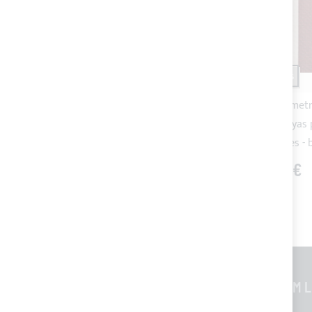
ENVÍO 10 DÍAS
ENVÍO 10 DÍAS
Rollo de 3 metros - tela de
Rollo de 3 metr
acrílico para cojines exterior -
acrílico a rayas
grigio oscuro
exteriores -
72,00 €
72,00 €
INFORMACIONES GENERALES
CUSTOM L