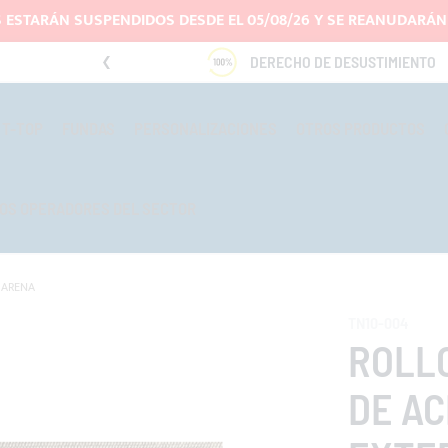
 ESTARÁN SUSPENDIDOS DESDE EL 05/08/26 Y SE REANUDARÁN 
DO
DERECHO DE DESUSTIMIENTO
T-TOP
FUNDAS
PERSONALIZACIONES
OTROS PRODUCTOS
OS OPERADORES DEL SECTOR
- ARENA
TN10-004
ROLLO
DE AC