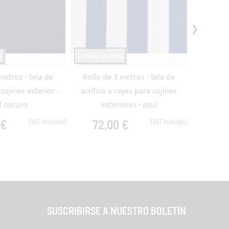
S
ENVÍO 10 DÍAS
ENVÍO 10
metros - tela de
Rollo de 3 metros - tela de
Rollo d
 cojines exterior -
acrílico a rayas para cojines
acrílico 
l oscuro
exteriores - azul
 €
72,00 €
72
SUSCRIBIRSE A NUESTRO BOLETÍN