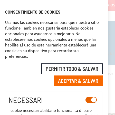
LOS ENVÍOS
CONSENTIMIENTO DE COOKIES
+39 3334669969
DESCUENTOS RESERVADOS A LOS OPERADORES DEL SECTOR
PAGO PERSONALIZA
Usamos las cookies necesarias para que nuestro sitio
funcione. También nos gustaría establecer cookies
TOLDOS BIMINI
ROLL BARS
opcionales para ayudarnos a mejorarlo. No
estableceremos cookies opcionales a menos que las
habilite. El uso de esta herramienta establecerá una
cookie en su dispositivo para recordar sus
DESCUENTOS RESERVADOS A L
preferencias.
PERMITIR TODO & SALVAR
INICIO
ROLLO DE 3 METROS - TELA DE ACRÍLICO PARA COJINES EXTERIOR 
ACEPTAR & SALVAR
Saltar
al
final
NECESSARI
de
la
I cookie necessari abilitano funzionalità di base
galería