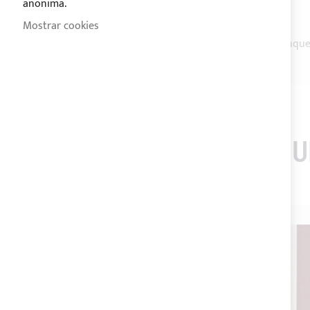
anonima.
Resistencia del color a la luz:
5-6
Resistencia
del color a la fricción: 4-5
Mostrar cookies
Instrucciones de lavado:
en agua a 30°, no blanque
LOS CLIENTES QUE 