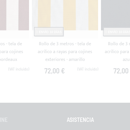
ENVÍO 10 DÍAS
ENVÍO 10 DÍA
os - tela de
Rollo de 3 metros - tela de
Rollo de 3 
 para cojines
acrílico a rayas para cojines
acrílico para
 bordeaux
exteriores - amarillo
azu
72,00 €
72,00
INE
ASISTENCIA