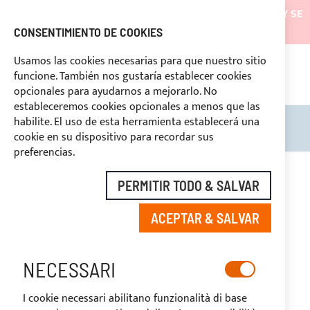
LOS ENVÍOS ESTARÁN SUSPENDIDOS DESDE EL 05/08/26 Y SE
REANUDARÁN EL 27/08/26
CONSENTIMIENTO DE COOKIES
DESCUENTOS RESERVADOS A LOS OPERADORES DEL
Usamos las cookies necesarias para que nuestro sitio
SECTOR
funcione. También nos gustaría establecer cookies
ASISTENCIA CONTINUA
+39 3334669969
NTO
opcionales para ayudarnos a mejorarlo. No
estableceremos cookies opcionales a menos que las
habilite. El uso de esta herramienta establecerá una
Search
Mi c
cookie en su dispositivo para recordar sus
preferencias.
Saltar
al
PERMITIR TODO & SALVAR
final
de
ACEPTAR & SALVAR
la
galería
de
imágenes
NECESSARI
I cookie necessari abilitano funzionalità di base