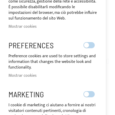
come sicurezza, gestione della rete e accessibilità.
È possibile disabilitarli modificando le
impostazioni del browser, ma ciò potrebbe influire
sul funzionamento del sito Web.
Mostrar cookies
PREFERENCES
ENVIADO EN 10 DÍAS
Saltar
Preference cookies are used to store settings and
al
information that changes the website look and
TN10-014
comienzo
functionality.
ROLLO DE 3 METROS -
de
Mostrar cookies
la
TELA DE ACRÍLICO PARA
galería
de
COJINES EXTERIOR -
MARKETING
imágenes
VERDE
I cookie di marketing ci aiutano a fornire ai nostri
visitatori contenuti pertinenti, cronologia di