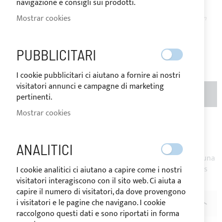
navigazione e consigli sui prodotti.
DISPONIBLE
Mostrar cookies
El precio puede variar según
el tipo de IVA del país de
destino de la mercancía.
72,00 €
PUBBLICITARI
Sea el primero en dejar una reseña para este artículo
I cookie pubblicitari ci aiutano a fornire ai nostri
visitatori annunci e campagne di marketing
CANTIDAD
AÑADIR AL CARRITO
pertinenti.
Mostrar cookies
Añadir a la Lista de Deseos
Añadir para
comparar
ANALITICI
Nota
: Venta en rollo - Para rollos de mayor tamaño enviar una
solicitud de información. Producto cortado a petición, no es
I cookie analitici ci aiutano a capire come i nostri
posible realizar la devolución.
visitatori interagiscono con il sito web. Ci aiuta a
capire il numero di visitatori, da dove provengono
i visitatori e le pagine che navigano. I cookie
DESCRIPCIÓN
raccolgono questi dati e sono riportati in forma