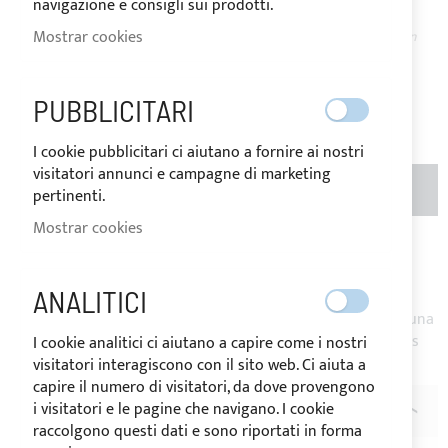
navigazione e consigli sui prodotti.
DISPONIBLE
Mostrar cookies
El precio puede variar según
el tipo de IVA del país de
destino de la mercancía.
72,00 €
PUBBLICITARI
Sea el primero en dejar una reseña para este artículo
I cookie pubblicitari ci aiutano a fornire ai nostri
visitatori annunci e campagne di marketing
CANTIDAD
AÑADIR AL CARRITO
pertinenti.
Mostrar cookies
Añadir a la Lista de Deseos
Añadir para
comparar
ANALITICI
Nota
: Venta en rollo - Para rollos de mayor tamaño enviar una
solicitud de información. Producto cortado a petición, no es
I cookie analitici ci aiutano a capire come i nostri
posible realizar la devolución.
visitatori interagiscono con il sito web. Ci aiuta a
capire il numero di visitatori, da dove provengono
i visitatori e le pagine che navigano. I cookie
DESCRIPCIÓN
raccolgono questi dati e sono riportati in forma