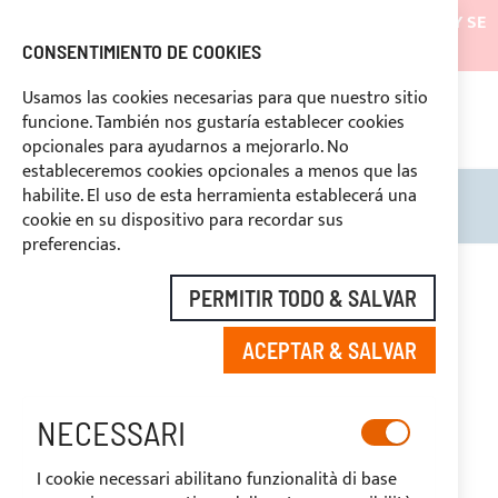
LOS ENVÍOS ESTARÁN SUSPENDIDOS DESDE EL 05/08/26 Y SE
REANUDARÁN EL 27/08/26
CONSENTIMIENTO DE COOKIES
DESCUENTOS RESERVADOS A LOS OPERADORES DEL
Usamos las cookies necesarias para que nuestro sitio
SECTOR
funcione. También nos gustaría establecer cookies
ASI
O
opcionales para ayudarnos a mejorarlo. No
DERECHO DE DESUSTIMIENTO
estableceremos cookies opcionales a menos que las
habilite. El uso de esta herramienta establecerá una
Search
Mi c
cookie en su dispositivo para recordar sus
preferencias.
Saltar
al
PERMITIR TODO & SALVAR
final
de
ACEPTAR & SALVAR
la
galería
de
imágenes
NECESSARI
I cookie necessari abilitano funzionalità di base