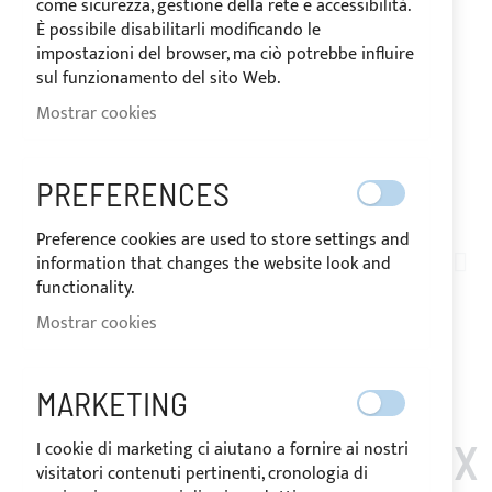
come sicurezza, gestione della rete e accessibilità.
È possibile disabilitarli modificando le
impostazioni del browser, ma ciò potrebbe influire
sul funzionamento del sito Web.
Mostrar cookies
PREFERENCES
ENVIADO EN 10 DÍAS
Saltar
Preference cookies are used to store settings and
al
information that changes the website look and
TN10-019
comienzo
functionality.
ROLLO DE 3 METROS -
de
Mostrar cookies
la
TELA DE ACRÍLICO A
galería
de
RAYAS PARA COJINES
MARKETING
imágenes
EXTERIORES - BORDEAUX
I cookie di marketing ci aiutano a fornire ai nostri
visitatori contenuti pertinenti, cronologia di